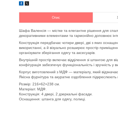
Опис
Шафа Валенсія — містке та елегантне рішення для спаль
декоративними елементами та гармонійно доповнює інте
Конструкція передбачає чотири двері, дві з яких оснаще
використанні, а й візуально розширює простір приміще
організувати зберігання одягу та аксесуарів.
Внутрішній простір включає відділення зі штангою для ві
конфігурація забезпечує функціональність і зручність у в
Корпус виготовлений з МДФ — матеріалу, який відзначаєт
Якісна фурнітура та акуратне оздоблення підкреслюють на
Розмір: 216×62×238 см.
Матеріал: МДФ.
Конструкція: 4 двері, 2 дзеркальні фасади.
Оснащення: штанга для одягу, полиці.