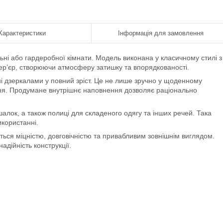
Характеристики
Інформація для замовлення
ні або гардеробної кімнати. Модель виконана у класичному стилі з
р’єр, створюючи атмосферу затишку та впорядкованості.
ні дзеркалами у повний зріст. Це не лише зручно у щоденному
ння. Продумане внутрішнє наповнення дозволяє раціонально
шалок, а також полиці для складеного одягу та інших речей. Така
икористанні.
ься міцністю, довговічністю та привабливим зовнішнім виглядом.
дійність конструкції.