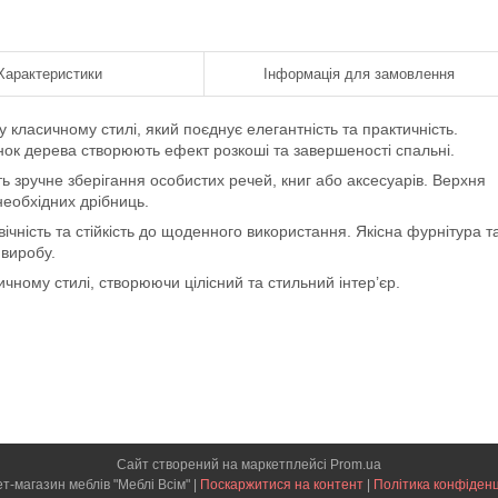
Характеристики
Інформація для замовлення
 класичному стилі, який поєднує елегантність та практичність.
інок дерева створюють ефект розкоші та завершеності спальні.
зручне зберігання особистих речей, книг або аксесуарів. Верхня
еобхідних дрібниць.
ічність та стійкість до щоденного використання. Якісна фурнітура т
виробу.
ному стилі, створюючи цілісний та стильний інтер’єр.
Сайт створений на маркетплейсі
Prom.ua
Інтернет-магазин меблів "Меблі Всім" |
Поскаржитися на контент
|
Політика конфіденц