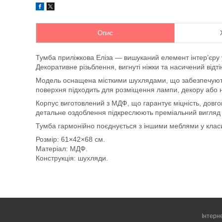
Опис
Тумба приліжкова Еліза — вишуканий елемент інтер’єру у
Декоративне різьблення, вигнуті ніжки та насичений відт
Модель оснащена місткими шухлядами, що забезпечують 
поверхня підходить для розміщення лампи, декору або н
Корпус виготовлений з МДФ, що гарантує міцність, довгов
детальне оздоблення підкреслюють преміальний вигляд 
Тумба гармонійно поєднується з іншими меблями у класич
Розмір: 61×42×68 см.
Матеріал: МДФ.
Конструкція: шухляди.