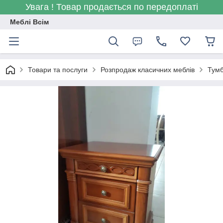
Увага ! Товар продається по передоплаті
Меблі Всім
Товари та послуги
Розпродаж класичних меблів
Тумб