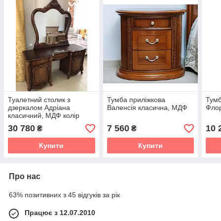
Туалетний столик з
Тумба приліжкова
Тумб
дзеркалом Адріана
Валенсія класична, МДФ
Флор
класичний, МДФ колір
горіх
30 780
7 560
10 
₴
₴
Купити
Купити
Про нас
63% позитивних з 45 відгуків за рік
Працює з 12.07.2010