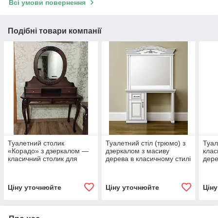
Всі умови повернення
Подібні товари компанії
Туалетний столик
Туалетний стіл (трюмо) з
Туал
«Корадо» з дзеркалом —
дзеркалом з масиву
клас
класичний столик для
дерева в класичному стилі
дере
спальні (колір коньяк з
Неаполь Roka , колір
колі
патиною) DV
білий
Ціну уточнюйте
Ціну уточнюйте
Цін