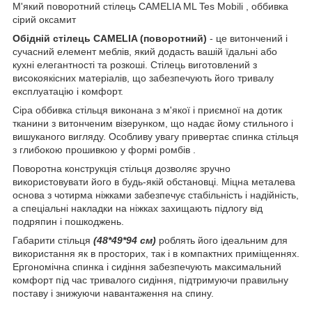
М'який поворотний стілець CAMELIA ML Tes Mobili , оббивка
сірий оксамит
Обідній стілець CAMELIA (поворотний)
- це витончений і
сучасний елемент меблів, який додасть вашій їдальні або
кухні елегантності та розкоші. Стілець виготовлений з
високоякісних матеріалів, що забезпечують його тривалу
експлуатацію і комфорт.
Сіра оббивка стільця виконана з м'якої і приємної на дотик
тканини з витонченим візерунком, що надає йому стильного і
вишуканого вигляду. Особливу увагу привертає спинка стільця
з глибокою прошивкою у формі ромбів .
Поворотна конструкція стільця дозволяє зручно
використовувати його в будь-якій обстановці. Міцна металева
основа з чотирма ніжками забезпечує стабільність і надійність,
а спеціальні накладки на ніжках захищають підлогу від
подряпин і пошкоджень.
Габарити стільця
(48*49*94 см)
роблять його ідеальним для
використання як в просторих, так і в компактних приміщеннях.
Ергономічна спинка і сидіння забезпечують максимальний
комфорт під час тривалого сидіння, підтримуючи правильну
поставу і знижуючи навантаження на спину.