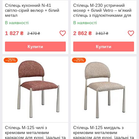
Стілець кухонний N-41
Стілець M-230 устричний
світло-сірий велюр + білий
мохер + білий Vetro – м'який
метал
стілець з підлокітниками для
кухні, їдальні та вітальні
В наявності
В наявності
1 827
2 862
₴
₴
2 470 ₴
3 817 ₴
Купити
Купити
–25%
–25%
Стілець M-125 чилі з
Стілець M-125 мигдаль з
кремовим металевим
кремовим металевим
каркасом для кухні, їдальні та
каркасом для кухні, їдальні та