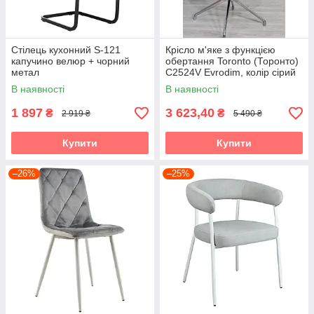
Стілець кухонний S-121
Крісло м'яке з функцією
капучино велюр + чорний
обертання Toronto (Торонто)
метал
C2524V Evrodim, колір сірий
В наявності
В наявності
1 897
3 623,40
₴
₴
2 919 ₴
5 490 ₴
Купити
Купити
–26%
–25%