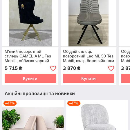
М'який поворотний
Обідній стілець
Обід
стілець CAMELIA ML Tes
поворотний Leo ML 59 Tes
пово
Mobili , оббивка чорний
Mobili, колір бежевий/ніжки
Mobi
оксамит
чорні
ніжк
5 715
3 870
3 8
₴
₴
Купити
Купити
Акційні пропозиції та новинки
–47%
–47%