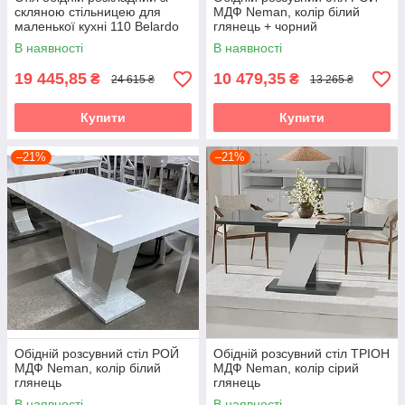
скляною стільницею для
МДФ Neman, колір білий
маленької кухні 110 Belardo
глянець + чорний
DT-9923 Evrodim, колір
В наявності
В наявності
Grey/White Glos
19 445,85
10 479,35
₴
₴
24 615 ₴
13 265 ₴
Купити
Купити
–21%
–21%
Обідній розсувний стіл РОЙ
Обідній розсувний стіл ТРІОН
МДФ Neman, колір білий
МДФ Neman, колір сірий
глянець
глянець
В наявності
В наявності