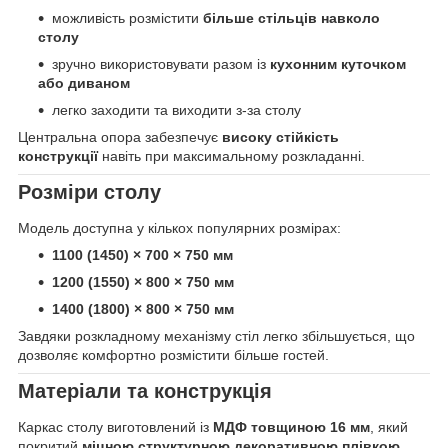
можливість розмістити
більше стільців навколо
столу
зручно використовувати разом із
кухонним куточком
або диваном
легко заходити та виходити з-за столу
Центральна опора забезпечує
високу стійкість
конструкції
навіть при максимальному розкладанні.
Розміри столу
Модель доступна у кількох популярних розмірах:
1100 (1450) × 700 × 750 мм
1200 (1550) × 800 × 750 мм
1400 (1800) × 800 × 750 мм
Завдяки розкладному механізму стіл легко збільшується, що
дозволяє комфортно розмістити більше гостей.
Матеріали та конструкція
Каркас столу виготовлений із
МДФ товщиною 16 мм
, який
покритий
міцною структурною декоративною плівкою
.