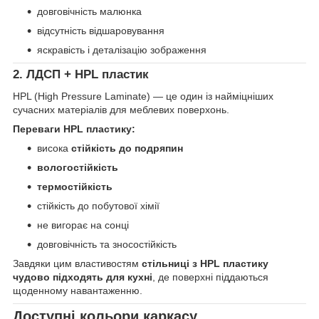
довговічність малюнка
відсутність відшаровування
яскравість і деталізацію зображення
2. ЛДСП + HPL пластик
HPL (High Pressure Laminate) — це один із найміцніших
сучасних матеріалів для меблевих поверхонь.
Переваги HPL пластику:
висока
стійкість до подряпин
вологостійкість
термостійкість
стійкість до побутової хімії
не вигорає на сонці
довговічність та зносостійкість
Завдяки цим властивостям
стільниці з HPL пластику
чудово підходять для кухні
, де поверхні піддаються
щоденному навантаженню.
Доступні кольори каркасу