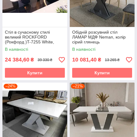
Стіл в сучасному стилі
Обідній розсувний стіл
великий ROCKFORD
ЛАМАР МДФ Neman, колір
(Рокфорд )T-7255 White,
сірий глянець
Evrodim
В наявності
В наявності
24 384,60
10 081,40
₴
₴
39 330 ₴
13 265 ₴
Купити
Купити
–24%
–21%