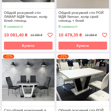
Обідній розсувний стіл
Обідній розсувний стіл РОЙ
ЛАМАР МДФ Neman, колір
МДФ Neman, колір сірий
білий глянець
глянець + білий
В наявності
В наявності
10 081,40
10 479,35
₴
₴
13 265 ₴
13 265 ₴
Купити
Купити
–21%
–21%
Стіл обідній розкладний зі
Обідній розсувний стіл РОЙ