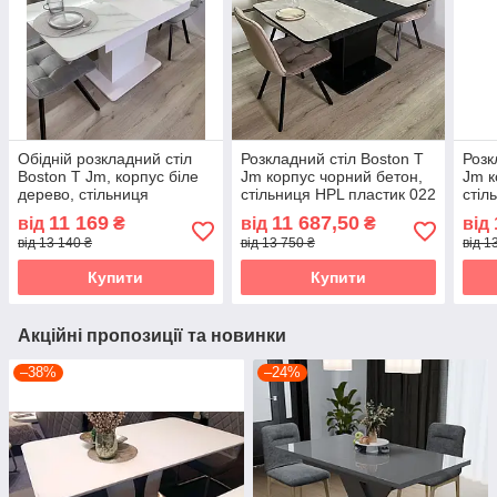
Обідній розкладний стіл
Розкладний стіл Boston T
Розк
Boston T Jm, корпус біле
Jm корпус чорний бетон,
Jm к
дерево, стільниця
стільниця HPL пластик 022
стіл
загартоване скло з УФ-
мармур Ботічіно
Мар
11 169
11 687,50
від
₴
від
₴
від
друком 117М
від 13 140 ₴
від 13 750 ₴
від 1
Купити
Купити
Акційні пропозиції та новинки
–38%
–24%