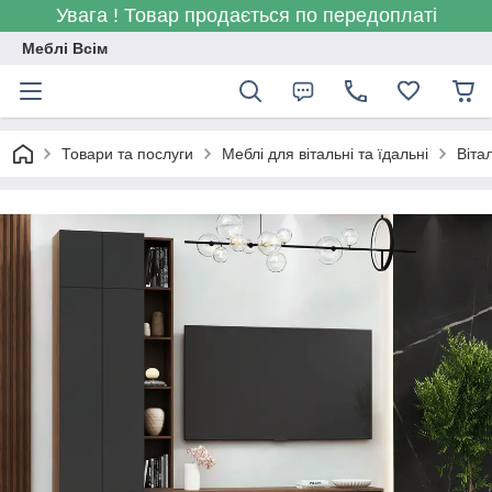
Увага ! Товар продається по передоплаті
Меблі Всім
Товари та послуги
Меблі для вітальні та їдальні
Віта