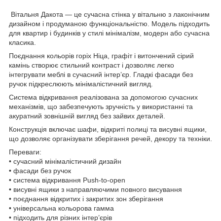
Вітальня Дакота — це сучасна стінка у вітальню з лаконічним
дизайном і продуманою функціональністю. Модель підходить
для квартир і будинків у стилі мінімалізм, модерн або сучасна
класика.
Поєднання кольорів горіх Ніца, графіт і витончений сірий
камінь створює стильний контраст і дозволяє легко
інтегрувати меблі в сучасний інтер’єр. Гладкі фасади без
ручок підкреслюють мінімалістичний вигляд.
Система відкривання реалізована за допомогою сучасних
механізмів, що забезпечують зручність у використанні та
акуратний зовнішній вигляд без зайвих деталей.
Конструкція включає шафи, відкриті полиці та висувні ящики,
що дозволяє організувати зберігання речей, декору та техніки.
Переваги:
• сучасний мінімалістичний дизайн
• фасади без ручок
• система відкривання Push-to-open
• висувні ящики з направляючими повного висування
• поєднання відкритих і закритих зон зберігання
• універсальна кольорова гамма
• підходить для різних інтер’єрів