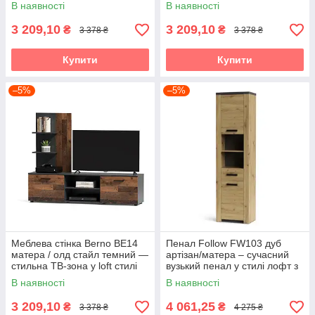
вітальні Accord
індустріальному стилі Accord
В наявності
В наявності
3 209,10
3 209,10
₴
₴
3 378 ₴
3 378 ₴
Купити
Купити
–5%
–5%
Меблева стінка Berno BE14
Пенал Follow FW103 дуб
матера / олд стайл темний —
артізан/матера – сучасний
стильна ТВ-зона у loft стилі
вузький пенал у стилі лофт з
Accord
відкритими полицями Accord
В наявності
В наявності
3 209,10
4 061,25
₴
₴
3 378 ₴
4 275 ₴