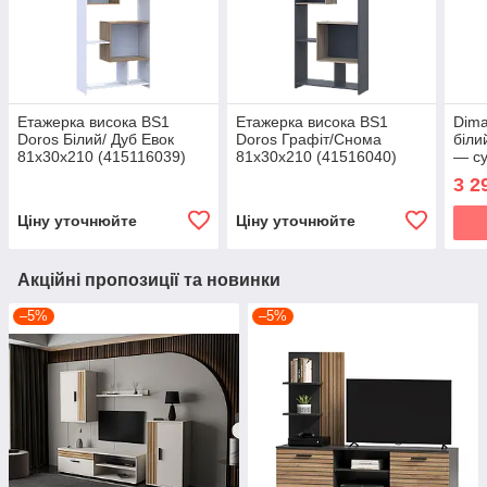
Етажерка висока BS1
Етажерка висока BS1
Dima
Doros Білий/ Дуб Евок
Doros Графіт/Снома
біли
81х30х210 (415116039)
81х30х210 (41516040)
— су
віта
3 2
Acco
Ціну уточнюйте
Ціну уточнюйте
Акційні пропозиції та новинки
–5%
–5%