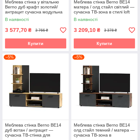
Меблева стінка у вітальню
Меблева стінка Berno BE14
Berno дуб крафт золотий/
матера / олд стайл світлий —
антрацит сучасна модульна
сучасна ТВ-зона в стилі loft
система під телевізор Accord
Accord
В наявності
В наявності
3 577,70
3 209,10
₴
₴
3 766 ₴
3 378 ₴
Купити
Купити
–5%
–5%
Меблева стінка Berno BE14
Меблева стінка Berno BE14
дуб вотан / антрацит —
олд стайл темний / матера —
сучасна ТВ-стінка для
сучасна ТВ-зона в