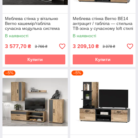
Меблева стінка у вітальню
Меблева стінка Berno BE14
Berno кашемір/табліла
антрацит / табліла — стильна
сучасна модульна система
ТВ-зона у сучасному loft стилі
під телевізор Accord
Accord
В наявності
В наявності
3 577,70
3 209,10
₴
₴
3 766 ₴
3 378 ₴
Купити
Купити
–5%
–5%