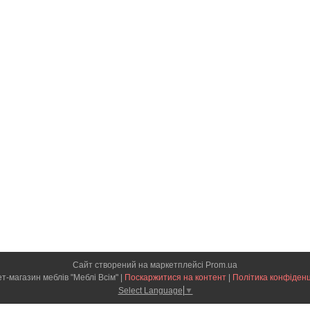
Сайт створений на маркетплейсі
Prom.ua
Інтернет-магазин меблів "Меблі Всім" |
Поскаржитися на контент
|
Політика конфіденц
Select Language
▼