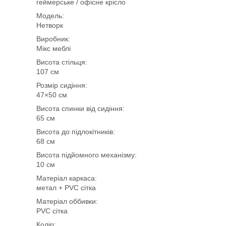
геймерське / офісне крісло
Модель:
Нетворк
Виробник:
Мікс меблі
Висота стільця:
107 см
Розмір сидіння:
47×50 см
Висота спинки від сидіння:
65 см
Висота до підлокітників:
68 см
Висота підйомного механізму:
10 см
Матеріал каркаса:
метал + PVC сітка
Матеріал оббивки:
PVC сітка
Колір: