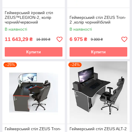
Геймерський ігровий стіл
ZEUS™LEGION-2, колір
Геймерський стіл ZEUS Tron-
чорний/червоний
2 ,колір чорний\білий
В наявності
В наявності
11 643,29
6 975
₴
₴
16 399 ₴
9 300 ₴
Купити
Купити
–25%
–24%
Геймерський стіл ZEUS Tron-
Геймерський стіл ZEUS ALT-2