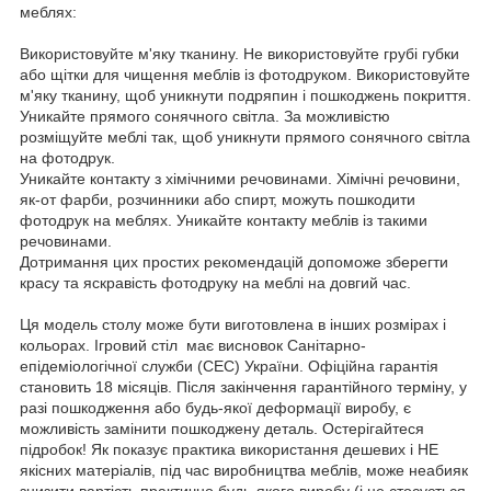
меблях:
Використовуйте м'яку тканину. Не використовуйте грубі губки
або щітки для чищення меблів із фотодруком. Використовуйте
м'яку тканину, щоб уникнути подряпин і пошкоджень покриття.
Уникайте прямого сонячного світла. За можливістю
розміщуйте меблі так, щоб уникнути прямого сонячного світла
на фотодрук.
Уникайте контакту з хімічними речовинами. Хімічні речовини,
як-от фарби, розчинники або спирт, можуть пошкодити
фотодрук на меблях. Уникайте контакту меблів із такими
речовинами.
Дотримання цих простих рекомендацій допоможе зберегти
красу та яскравість фотодруку на меблі на довгий час.
Ця модель столу може бути виготовлена в інших розмірах і
кольорах. Ігровий стіл має висновок Санітарно-
епідеміологічної служби (СЕС) України. Офіційна гарантія
становить 18 місяців. Після закінчення гарантійного терміну, у
разі пошкодження або будь-якої деформації виробу, є
можливість замінити пошкоджену деталь. Остерігайтеся
підробок! Як показує практика використання дешевих і НЕ
якісних матеріалів, під час виробництва меблів, може неабияк
знизити вартість практично будь-якого виробу (і це стосується