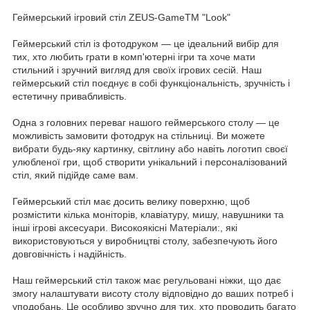
Геймерський ігровий стіл ZEUS-GameTM "Look"
Геймерський стіл із фотодруком — це ідеальний вибір для
тих, хто любить грати в комп'ютерні ігри та хоче мати
стильний і зручний вигляд для своїх ігрових сесій. Наш
геймерський стіл поєднує в собі функціональність, зручність і
естетичну привабливість.
Одна з головних переваг нашого геймерського столу — це
можливість замовити фотодрук на стільниці. Ви можете
вибрати будь-яку картинку, світлину або навіть логотип своєї
улюбленої гри, щоб створити унікальний і персоналізований
стіл, який підійде саме вам.
Геймерський стіл має досить велику поверхню, щоб
розмістити кілька моніторів, клавіатуру, мишу, навушники та
інші ігрові аксесуари. Високоякісні Матеріали:, які
використовуються у виробництві столу, забезпечують його
довговічність і надійність.
Наш геймерський стіл також має регульовані ніжки, що дає
змогу налаштувати висоту столу відповідно до ваших потреб і
уподобань. Це особливо зручно для тих, хто проводить багато