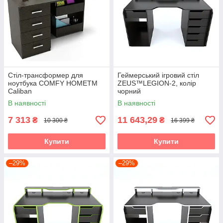
Стіл-трансформер для
Геймерський ігровий стіл
ноутбука COMFY HOMETM
ZEUS™LEGION-2, колір
Caliban
чорний
В наявності
В наявності
7 313
11 643,29
₴
₴
10 300 ₴
16 399 ₴
Купити
Купити
–29%
–29%