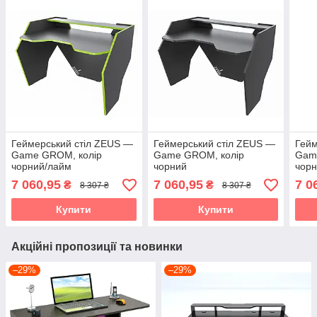
Геймерський стіл ZEUS —
Геймерський стіл ZEUS —
Гейм
Game GROM, колір
Game GROM, колір
Gam
чорний/лайм
чорний
чорн
7 060,95
7 060,95
7 0
₴
₴
8 307 ₴
8 307 ₴
Купити
Купити
Акційні пропозиції та новинки
–29%
–29%