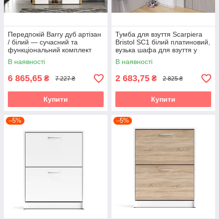
Передпокій Barry дуб артізан
Тумба для взуття Scarpiera
/ білий — сучасний та
Bristol SC1 білий платиновий,
функціональний комплект
вузька шафа для взуття у
для коридору Accord
передпокій Accord
В наявності
В наявності
6 865,65
2 683,75
₴
₴
7 227 ₴
2 825 ₴
Купити
Купити
–5%
–5%