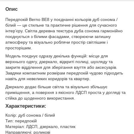
Опис
Передпокій Berno BE8 у поєднанні кольорів дуб сонома /
білий — це стильне та практичне рішення для сучасного
інтер’єру. Світла деревна текстура дуба сонома гармонійно
поєднується з білими фасадами, створюючи затишну
атмосферу та візуально роблячи простір світлішим і
просторішим.
Модель поєднує одразу декілька функцій: місце для
верхнього одягу, дзеркало, відкриті полиці, шухляду та
закрите відділення для зберігання взуття або аксесуарів.
Завдяки компактним розмірам передпокій чудово підходить
навіть для невеликих коридорів та квартир.
Дзеркало додає більше світла та візуально збільшує
приміщення, а поверхня з якісного ЛДСП проста у догляді та
стійка до щоденного використання.
Характеристики:
Колір: дуб сонома / білий
Тип: передпокій
Матеріал: ЛДСП, дзеркало, пластик
Направляючі: роликові