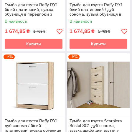
Тумба для взуття Raffy RY1
Тумба для взуття Raffy RY1
білий платиновий, вузька
білий платиновий / дуб
обувниця в передпокій з
сонома, вузька обувниця в
двома відкидними секціями
передпокій з двома
В наявності
В наявності
Accord
відкидними секціями Accord
1 674,85
1 674,85
₴
₴
1 763 ₴
1 763 ₴
Купити
Купити
–5%
–5%
Тумба для взуття Raffy RY1
Тумба для взуття Scarpiera
дуб сонома / білий
Bristol SC1 дуб сонома,
платиновий, вузька обувниця
вузька шафа для взуття у