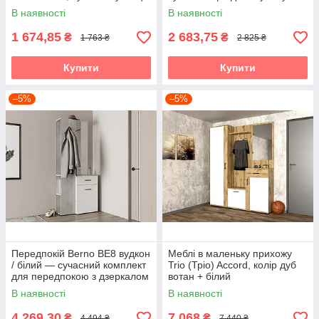
в передпокій з двома
передпокій Accord
В наявності
В наявності
відкидними секціями Accord
1 674,85
2 683,75
₴
₴
1 763 ₴
2 825 ₴
Купити
Купити
–5%
–5%
Передпокій Berno BE8 вудкон
Меблі в маленьку прихожу
/ білий — сучасний комплект
Trio (Тріо) Accord, колір дуб
для передпокою з дзеркалом
вотан + білий
Accord
В наявності
В наявності
4 269,30
7 068
₴
₴
4 494 ₴
7 440 ₴