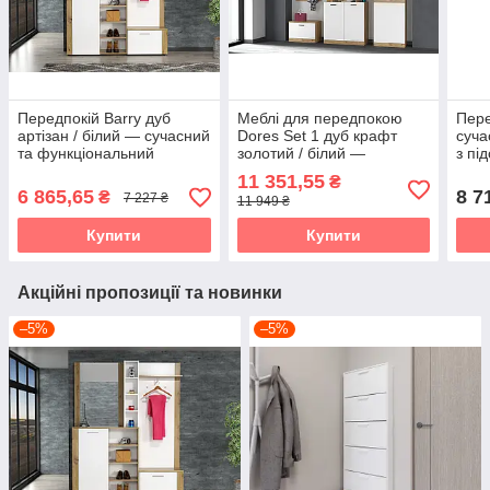
Передпокій Barry дуб
Меблі для передпокою
Пере
артізан / білий — сучасний
Dores Set 1 дуб крафт
суча
та функціональний
золотий / білий —
з пі
комплект для коридору
сучасний комплект для
дзер
11 351,55
₴
Accord
стильного та
колі
6 865,65
8 7
₴
7 227 ₴
11 949 ₴
функціонального інтер’єру
Accord
Купити
Купити
Акційні пропозиції та новинки
–5%
–5%