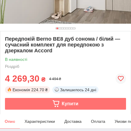
Передпокій Berno BE8 дуб сонома / білий —
сучасний комплект для передпокою з
дзеркалом Accord
В наявності
Роздріб
4 269,30
₴
4 494 ₴
Економія
224.70 ₴
Залишилось
24 дні
Купити
Опис
Характеристики
Доставка
Оплата
Умови п