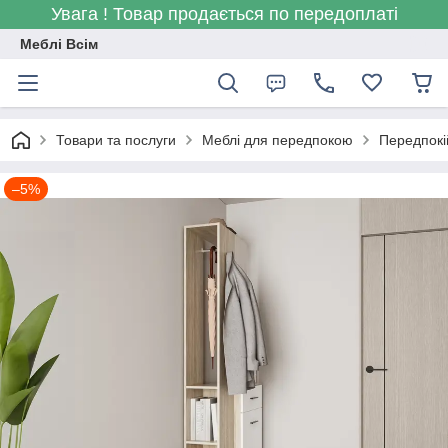
Увага ! Товар продається по передоплаті
Меблі Всім
Товари та послуги
Меблі для передпокою
Передпокі
–5%