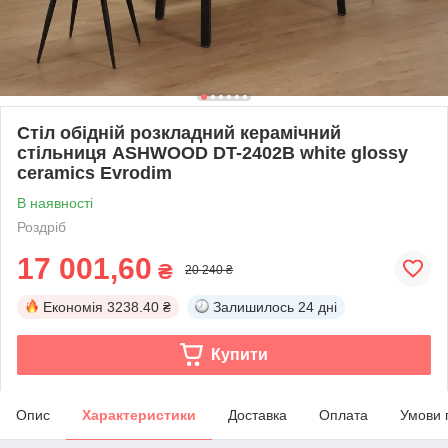
Стіл обідній розкладний керамічний
стільниця ASHWOOD DT-2402B white glossy
ceramics Evrodim
В наявності
Роздріб
17 001,60
₴
20 240 ₴
Економія
3238.40 ₴
Залишилось
24 дні
Купити
Опис
Характеристики
Доставка
Оплата
Умови 