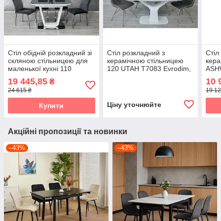
Стіл обідній розкладний зі
Стіл розкладний з
Стіл
скляною стільницею для
керамічною стільницею
кера
маленької кухні 110
120 UTAH Т7083 Evrodim,
ASH
Belardo DT-9923 Evrodim,
колір білий
Laur
19 445,85
10 
₴
колір Grey/White Glos
24 615 ₴
19 12
Ціну уточнюйте
Купити
Акційні пропозиції та новинки
–43%
–43%