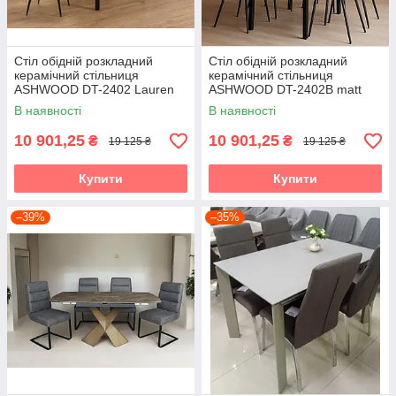
Стіл обідній розкладний
Стіл обідній розкладний
керамічний стільниця
керамічний стільниця
ASHWOOD DT-2402 Lauren
ASHWOOD DT-2402B matt
Black Evrodim
silver white Evrodim
В наявності
В наявності
10 901,25
10 901,25
₴
₴
19 125 ₴
19 125 ₴
Купити
Купити
–39%
–35%