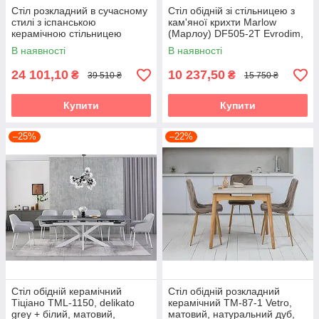
Стіл розкладний в сучасному
Стіл обідній зі стільницею з
стилі з іспанською
кам'яної крихти Marlow
керамічною стільницею
(Марлоу) DF505-2T Evrodim,
Cancun Т7703 Evrodim
Stone9/Gray
В наявності
В наявності
24 101,10
10 237,50
₴
₴
39 510 ₴
15 750 ₴
Купити
Купити
–25%
–22%
Стіл обідній керамічний
Стіл обідній розкладний
Тіціано TML-1150, delikato
керамічний TM-87-1 Vetro,
grey + білий, матовий,
матовий, натуральний дуб,