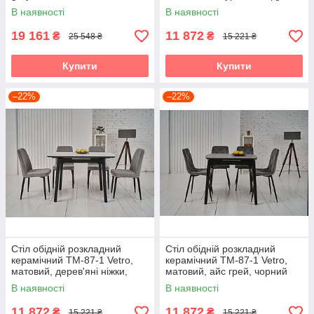
розкладний, металевий
колір травертін
В наявності
В наявності
каркас
19 161
11 872
₴
₴
25 548 ₴
15 221 ₴
Купити
Купити
–22%
–22%
Стіл обідній розкладний
Стіл обідній розкладний
керамічний TM-87-1 Vetro,
керамічний TM-87-1 Vetro,
матовий, дерев'яні ніжки,
матовий, айс грей, чорний
білий мармур / чорний
каркас
В наявності
В наявності
11 872
11 872
₴
₴
15 221 ₴
15 221 ₴