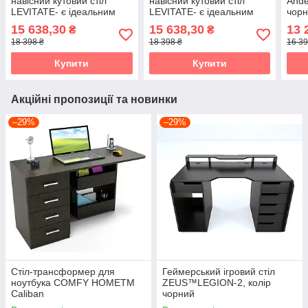
навісний кутовий стіл
навісний кутовий стіл
Ande
LEVITATE- є ідеальним
LEVITATE- є ідеальним
чорн
рішенням для ігор,
рішенням для ігор,
чор
15 638,30
15 638,30
13 
₴
₴
стрімінгу Zeus- Game ,
стрімінгу Zeus- Game ,
18 398 ₴
18 398 ₴
16 39
чорний
білий-чорний
Купити
Купити
Акційні пропозиції та новинки
–29%
–29%
Стіл-трансформер для
Геймерський ігровий стіл
ноутбука COMFY HOMETM
ZEUS™LEGION-2, колір
Caliban
чорний