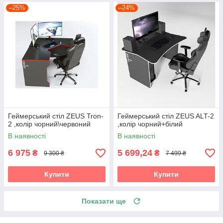
–25%
–24%
Геймерський стіл ZEUS Tron-
Геймерський стіл ZEUS ALT-2
2 ,колір чорний\червоний
,колір чорний+білий
В наявності
В наявності
6 975
5 699,24
₴
₴
9 300 ₴
7 499 ₴
Купити
Купити
Показати ще