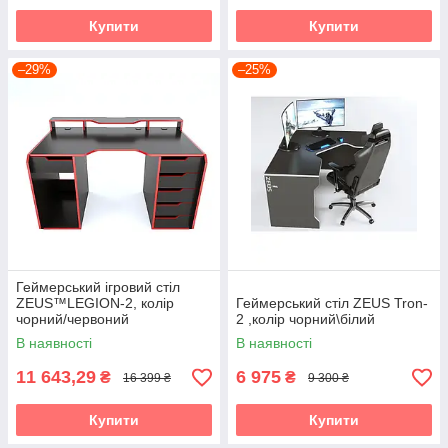
Купити
Купити
–29%
–25%
Геймерський ігровий стіл
ZEUS™LEGION-2, колір
Геймерський стіл ZEUS Tron-
чорний/червоний
2 ,колір чорний\білий
В наявності
В наявності
11 643,29
6 975
₴
₴
16 399 ₴
9 300 ₴
Купити
Купити