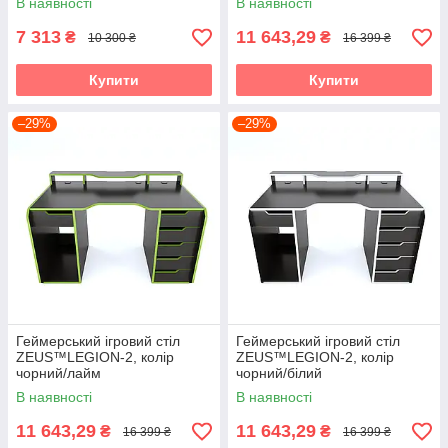
В наявності
В наявності
7 313
11 643,29
₴
₴
10 300 ₴
16 399 ₴
Купити
Купити
–29%
–29%
Геймерський ігровий стіл
Геймерський ігровий стіл
ZEUS™LEGION-2, колір
ZEUS™LEGION-2, колір
чорний/лайм
чорний/білий
В наявності
В наявності
11 643,29
11 643,29
₴
₴
16 399 ₴
16 399 ₴