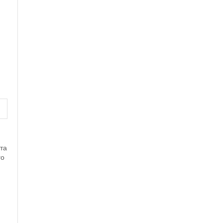
та
го