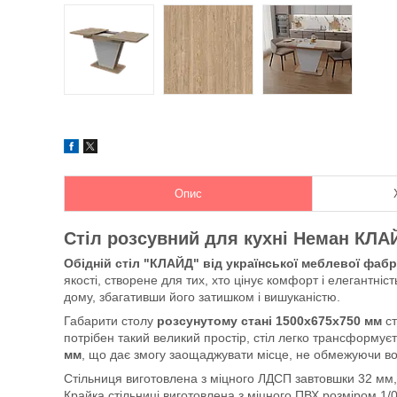
Опис
Стіл розсувний для кухні Неман КЛА
Обідній стіл "КЛАЙД" від української меблевої фа
якості, створене для тих, хто цінує комфорт і елегантніст
дому, збагативши його затишком і вишуканістю.
Габарити столу
розсунутому стані 1500х675х750 мм
ст
потрібен такий великий простір, стіл легко трансформує
мм
, що дає змогу заощаджувати місце, не обмежуючи во
Стільниця виготовлена з міцного ЛДСП завтовшки 32 мм, 
Крайка стільниці виготовлена з міцного ПВХ розміром 1/0