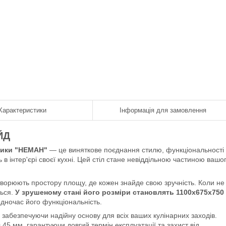
Характеристики
Інформація для замовлення
ЙД
брики "НЕМАН"
— це виняткове поєднання стилю, функціональності 
ь в інтер'єрі своєї кухні. Цей стіл стане невіддільною частиною вашо
ворюють простору площу, де кожен знайде свою зручність. Коли не
ться.
У зрушеному стані його розміри становлять 1100х675х750
дночас його функціональність.
забезпечуючи надійну основу для всіх ваших кулінарних заходів.
.45 мм, гарантуючи довгий термін експлуатації та захист від