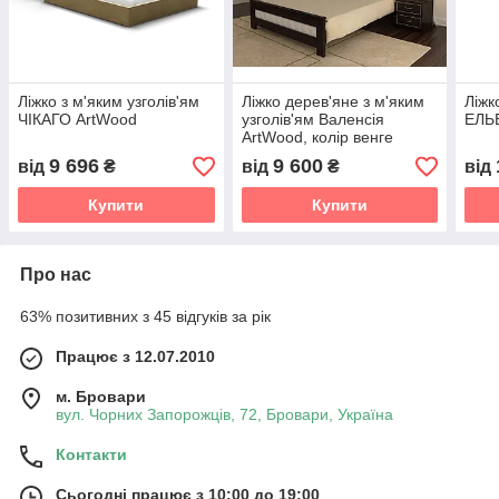
Ліжко з м'яким узголів'ям
Ліжко дерев'яне з м'яким
Ліжк
ЧІКАГО ArtWood
узголів'ям Валенсія
ЕЛЬ
ArtWood, колір венге
9 696
9 600
від
₴
від
₴
від
Купити
Купити
Про нас
63% позитивних з 45 відгуків за рік
Працює з 12.07.2010
м. Бровари
вул. Чорних Запорожців, 72, Бровари, Україна
Контакти
Сьогодні працює з 10:00 до 19:00