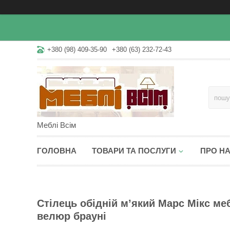
+380 (98) 409-35-90
+380 (63) 232-72-43
Меблі Всім
ГОЛОВНА
ТОВАРИ ТА ПОСЛУГИ
ПРО Н
Стілець обідній м’який Марс Мікс меб
велюр брауні