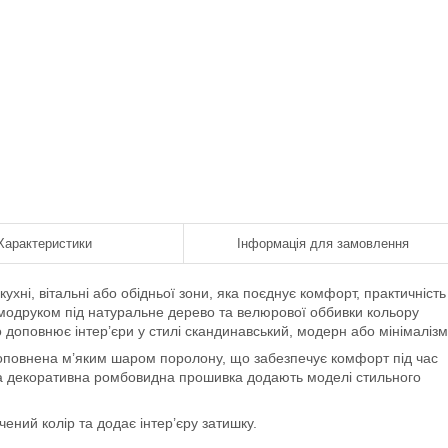
Характеристики
Інформація для замовлення
хні, вітальні або обідньої зони, яка поєднує комфорт, практичність
рмодруком під натуральне дерево та велюрової оббивки кольору
 доповнює інтер’єри у стилі скандинавський, модерн або мінімалізм
доповнена м’яким шаром поролону, що забезпечує комфорт під час
а декоративна ромбовидна прошивка додають моделі стильного
ний колір та додає інтер’єру затишку.