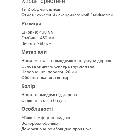
Характеристики
Тип:
обідній стілець
Стиль:
сучасний / скандинавський / мінімалізм
Розміри
Ширина: 490 мм
Глибина: 430 мм
Висота: 960 мм
Матеріали
Ніжки: метал з термодруком структури дерева
Основа сидіння: фанера гнутоклеєна
Наповнення: поролон 20 мм
Оббивка: тканина велюр
Колір
Ніжки: термодрук під дерево
Сидіння: велюр брауні
Особливості
М’яке комфортне сидіння
Велюрова оббивка
Декоративна ромбовидна прошивка