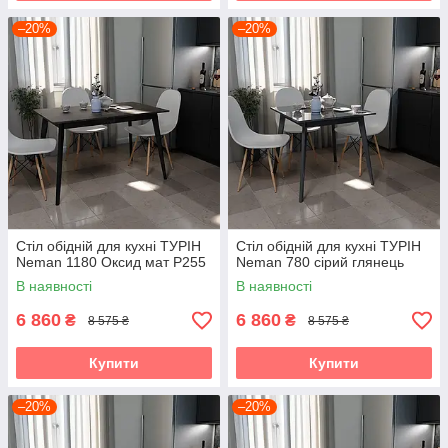
–20%
–20%
Стіл обідній для кухні ТУРІН
Стіл обідній для кухні ТУРІН
Neman 1180 Оксид мат Р255
Neman 780 сірий глянець
В наявності
В наявності
6 860
6 860
₴
₴
8 575 ₴
8 575 ₴
Купити
Купити
–20%
–20%