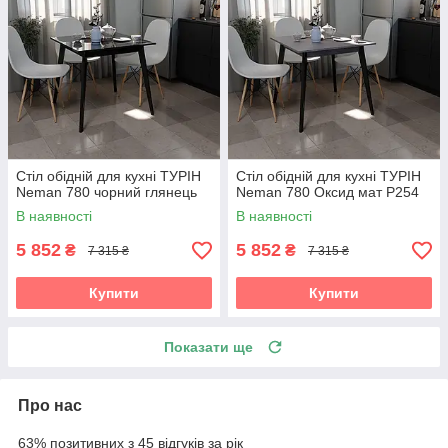
Стіл обідній для кухні ТУРІН
Стіл обідній для кухні ТУРІН
Neman 780 чорний глянець
Neman 780 Оксид мат Р254
В наявності
В наявності
5 852
5 852
₴
₴
7 315 ₴
7 315 ₴
Купити
Купити
Показати ще
Про нас
63% позитивних з 45 відгуків за рік