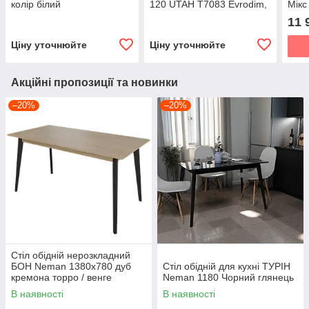
колір білий
120 UTAH Т7083 Evrodim,
Мікс
колір білий
11 
Ціну уточнюйте
Ціну уточнюйте
Акційні пропозиції та новинки
–20%
–20%
Стіл обідній нерозкладний
БОН Neman 1380х780 дуб
Стіл обідній для кухні ТУРІН
кремона торро / венге
Neman 1180 Чорний глянець
В наявності
В наявності