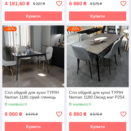
4 181,60
6 860
₴
₴
5 227 ₴
8 575 ₴
Купити
Купити
–20%
–20%
Стіл обідній для кухні ТУРІН
Стіл обідній для кухні ТУРІН
Neman 1180 сірий глянець
Neman 1180 Оксид мат Р254
В наявності
В наявності
6 860
6 860
₴
₴
8 575 ₴
8 575 ₴
Купити
Купити