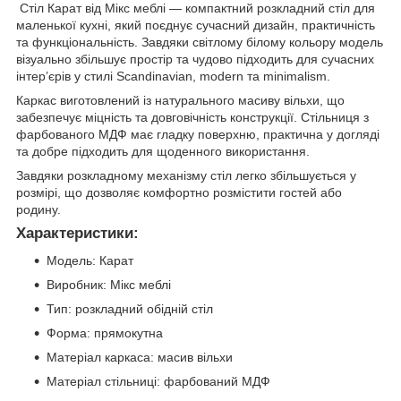
Стіл Карат від Мікс меблі — компактний розкладний стіл для
маленької кухні, який поєднує сучасний дизайн, практичність
та функціональність. Завдяки світлому білому кольору модель
візуально збільшує простір та чудово підходить для сучасних
інтер’єрів у стилі Scandinavian, modern та minimalism.
Каркас виготовлений із натурального масиву вільхи, що
забезпечує міцність та довговічність конструкції. Стільниця з
фарбованого МДФ має гладку поверхню, практична у догляді
та добре підходить для щоденного використання.
Завдяки розкладному механізму стіл легко збільшується у
розмірі, що дозволяє комфортно розмістити гостей або
родину.
Характеристики:
Модель: Карат
Виробник: Мікс меблі
Тип: розкладний обідній стіл
Форма: прямокутна
Матеріал каркаса: масив вільхи
Матеріал стільниці: фарбований МДФ