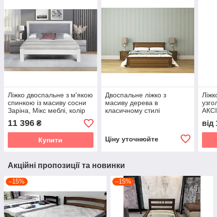
Ліжко двоспальне з м'якою
Двоспальне ліжко з
Ліжк
спинкою із масиву сосни
масиву дерева в
узго
Заріна, Мікс меблі, колір
класичному стилі
АКСІ
білий
Франческа ROKA, колір
біли
11 396
₴
від
темний горіх
Ціну уточнюйте
Купити
Акційні пропозиції та новинки
–15%
–15%