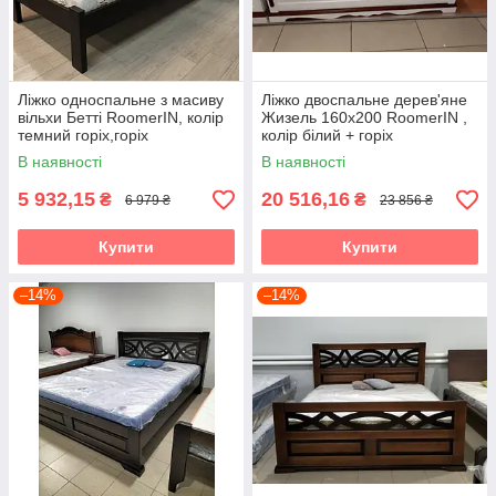
Ліжко односпальне з масиву
Ліжко двоспальне дерев'яне
вільхи Бетті RoomerIN, колір
Жизель 160х200 RoomerIN ,
темний горіх,горіх
колір білий + горіх
В наявності
В наявності
5 932,15
20 516,16
₴
₴
6 979 ₴
23 856 ₴
Купити
Купити
–14%
–14%