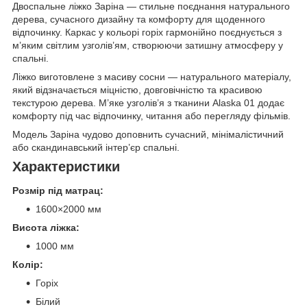
Двоспальне ліжко Заріна — стильне поєднання натурального
дерева, сучасного дизайну та комфорту для щоденного
відпочинку. Каркас у кольорі горіх гармонійно поєднується з
м’яким світлим узголів’ям, створюючи затишну атмосферу у
спальні.
Ліжко виготовлене з масиву сосни — натурального матеріалу,
який відзначається міцністю, довговічністю та красивою
текстурою дерева. М’яке узголів’я з тканини Alaska 01 додає
комфорту під час відпочинку, читання або перегляду фільмів.
Модель Заріна чудово доповнить сучасний, мінімалістичний
або скандинавський інтер’єр спальні.
Характеристики
Розмір під матрац:
1600×2000 мм
Висота ліжка:
1000 мм
Колір:
Горіх
Білий