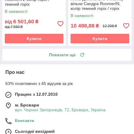
вільхи Сандра RoomerIN,
темний горіх
колір темний горіх / горіх
В наявності
В наявності
6 501,60
від
₴
10 498,88
₴
12 208 ₴
від 7 560 ₴
Купити
Купити
Показати ще
Про нас
63% позитивних з 45 відгуків за рік
Працює з 12.07.2010
м. Бровари
вул. Чорних Запорожців, 72, Бровари, Україна
Контакти
Сьогодні вихідний