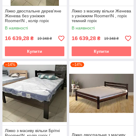
Ліжко двоспальне дерев'яне
Ліжко з масиву вільхи Женева
Женева без узніжжя
з узніжжям RoomerIN , горіх
RoomerIN , колір горіх
темний горіх
темний горіх
В наявності
В наявності
16 639,28
16 639,28
₴
₴
19 348 ₴
19 348 ₴
Купити
Купити
–14%
–14%
Ліжко з масиву вільхи Брітні
Ліжко двоспальне з масиву
RoomerIN, колір горіх /