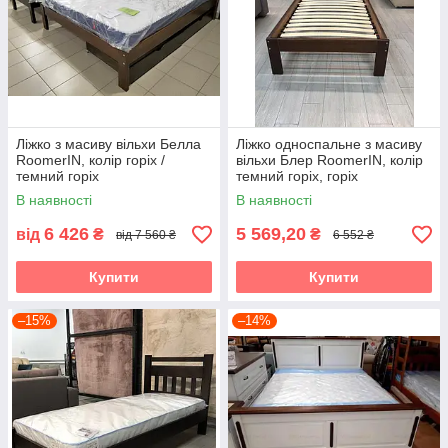
Ліжко з масиву вільхи Белла
Ліжко односпальне з масиву
RoomerIN, колір горіх /
вільхи Блер RoomerIN, колір
темний горіх
темний горіх, горіх
В наявності
В наявності
6 426
5 569,20
від
₴
₴
від 7 560 ₴
6 552 ₴
Купити
Купити
–15%
–14%