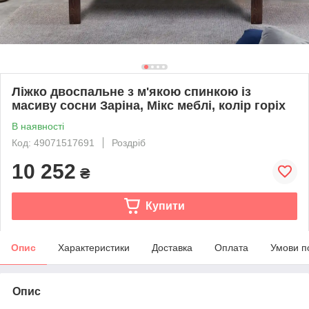
Ліжко двоспальне з м'якою спинкою із
масиву сосни Заріна, Мікс меблі, колір горіх
В наявності
Код: 49071517691
Роздріб
10 252
₴
Купити
Опис
Характеристики
Доставка
Оплата
Умови п
Опис