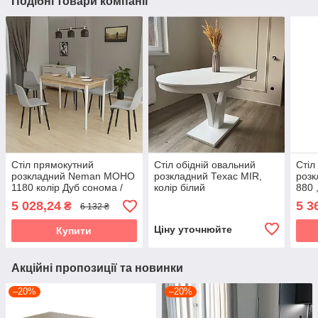
Подібні товари компанії
Стіл прямокутний
Стіл обідній овальний
Стіл
розкладний Neman МОНО
розкладний Техас MIR,
роз
1180 колір Дуб сонома /
колір білий
880 
білий
5 028,24
5 3
₴
6 132 ₴
Ціну уточнюйте
Купити
Акційні пропозиції та новинки
–20%
–20%