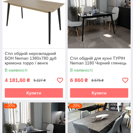
Стіл обідній нерозкладний
БОН Neman 1380х780 дуб
Стіл обідній для кухні ТУРІН
кремона торро / венге
Neman 1180 Чорний глянець
В наявності
В наявності
4 181,60
6 860
₴
₴
5 227 ₴
8 575 ₴
Купити
Купити
–20%
–20%