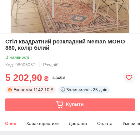
Стіл квадратний розкладний Neman МОНО
880, колір білий
В наявності
Код: 98005037
Роздріб
5 202,90
₴
6 345 ₴
Економія
1142.10 ₴
Залишилось
25 днів
Купити
Опис
Характеристики
Доставка
Оплата
Умови п