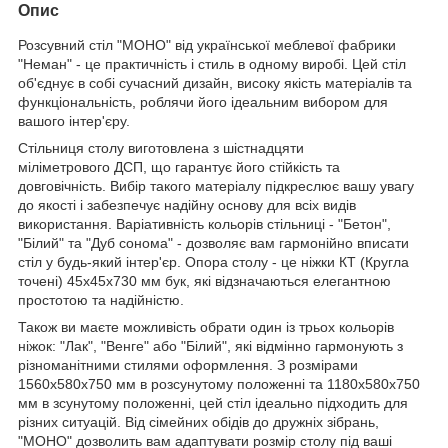
Опис
Розсувний стіл "МОНО" від української меблевої фабрики
"Неман" - це практичність і стиль в одному виробі. Цей стіл
об'єднує в собі сучасний дизайн, високу якість матеріалів та
функціональність, роблячи його ідеальним вибором для
вашого інтер'єру.
Стільниця столу виготовлена з шістнадцяти
міліметрового ДСП, що гарантує його стійкість та
довговічність. Вибір такого матеріалу підкреслює вашу увагу
до якості і забезпечує надійну основу для всіх видів
використання. Варіативність кольорів стільниці - "Бетон",
"Білий" та "Дуб сонома" - дозволяє вам гармонійно вписати
стіл у будь-який інтер'єр. Опора столу - це ніжки КТ (Кругла
точені) 45х45х730 мм бук, які відзначаються елегантною
простотою та надійністю.
Також ви маєте можливість обрати один із трьох кольорів
ніжок: "Лак", "Венге" або "Білий", які відмінно гармонують з
різноманітними стилями оформлення. З розмірами
1560х580х750 мм в розсунутому положенні та 1180х580х750
мм в зсунутому положенні, цей стіл ідеально підходить для
різних ситуацій. Від сімейних обідів до дружніх зібрань,
"МОНО" дозволить вам адаптувати розмір столу під ваші