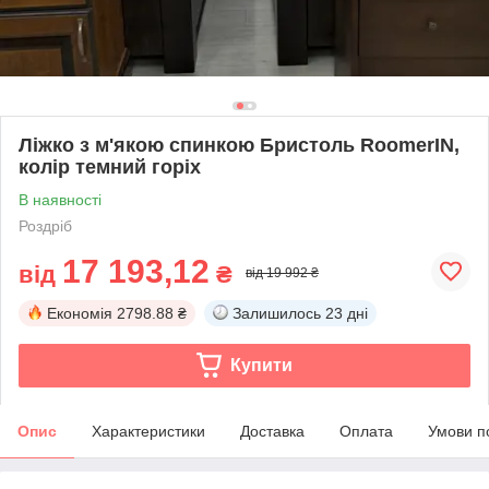
Ліжко з м'якою спинкою Бристоль RoomerIN,
колір темний горіх
В наявності
Роздріб
17 193,12
від
₴
від 19 992 ₴
Економія
2798.88 ₴
Залишилось
23 дні
Купити
Опис
Характеристики
Доставка
Оплата
Умови п