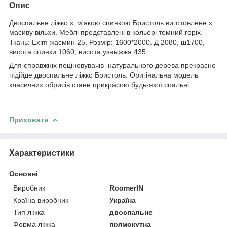
Опис
Двоспальне ліжко з м'якою спинкою Бристоль виготовлене з
масиву вільхи. Меблі представлені в кольорі темний горіх.
Ткань: Exim жасмин 25. Розмір: 1600*2000. Д 2080, ш1700,
висота спинки 1060, висота узныжжя 435.
Для справжніх поціновувачів натурального дерева прекрасно
підійде двоспальне ліжко Бристоль. Оригінальна модель
класичних обрисів стане прикрасою будь-якої спальні.
Приховати
Характеристики
Основні
Виробник
RoomerIN
Країна виробник
Україна
Тип ліжка
двоспальне
Форма ліжка
прямокутна