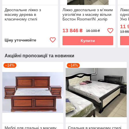
Двоспальне ліжко з
Ліжко двоспальне з м'яким
Ліжк
масиву дерева в
узголів'ям з масиву вільхи
одно
класичному стилі
Бостон RoomerIN ,колір
Уно 
Франческа ROKA, колір
темний горіх
/ те
11 
темний горіх
13 846
₴
16 100 ₴
13 86
Ціну уточнюйте
Купити
Акційні пропозиції та новинки
–14%
–14%
Меблі для спальні з масиву
Спальня в класичному стилі