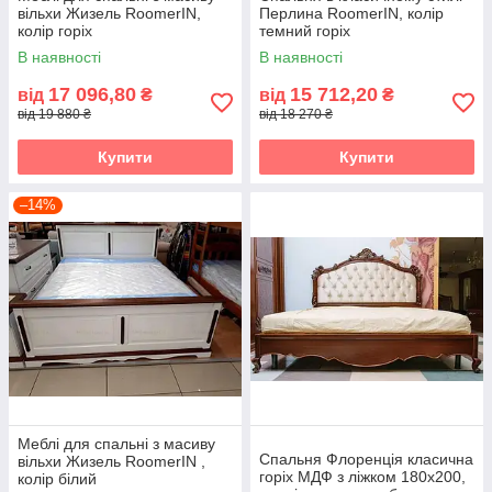
вільхи Жизель RoomerIN,
Перлина RoomerIN, колір
колір горіх
темний горіх
В наявності
В наявності
17 096,80
15 712,20
від
₴
від
₴
від 19 880 ₴
від 18 270 ₴
Купити
Купити
–14%
Меблі для спальні з масиву
Спальня Флоренція класична
вільхи Жизель RoomerIN ,
горіх МДФ з ліжком 180х200,
колір білий