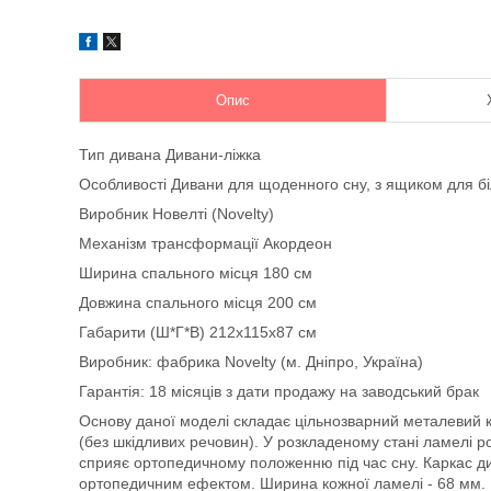
Опис
Тип дивана Дивани-ліжка
Особливості Дивани для щоденного сну, з ящиком для б
Виробник Новелті (Novelty)
Механізм трансформації Акордеон
Ширина спального місця 180 см
Довжина спального місця 200 см
Габарити (Ш*Г*В) 212х115х87 см
Виробник: фабрика Novelty (м. Дніпро, Україна)
Гарантія: 18 місяців з дати продажу на заводський брак
Основу даної моделі складає цільнозварний металевий 
(без шкідливих речовин). У розкладеному стані ламелі ро
сприяє ортопедичному положенню під час сну. Каркас 
ортопедичним ефектом. Ширина кожної ламелі - 68 мм. Ві