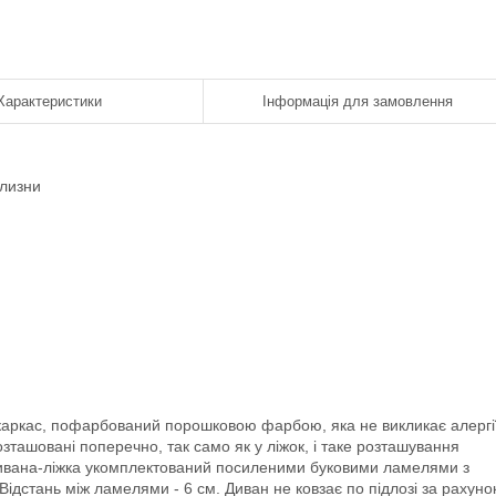
Характеристики
Інформація для замовлення
ілизни
каркас, пофарбований порошковою фарбою, яка не викликає алергі
зташовані поперечно, так само як у ліжок, і таке розташування
дивана-ліжка укомплектований посиленими буковими ламелями з
дстань між ламелями - 6 см. Диван не ковзає по підлозі за рахуно