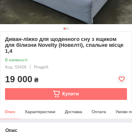
Диван-ліжко для щоденного сну з ящиком
для білизни Novelty (Новелті), спальне місце
1,4
В наявності
Код: S3426
Роздріб
19 000
₴
Купити
Опис
Характеристики
Доставка
Оплата
Умови п
Опис