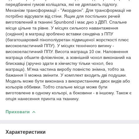
передбачені гумові коліщатка, які не дряпають підлогу.
Механізм трансформації - "Акордеон". Для трансформації не
потрібно відсувати від стіни. Ящик для постільних речей
виготовлений в тканині Spunbond і має дно з ДВП. Спальне
місце цільне та рівне. У місцях сильного навантаження
(сидіння) в матраці зроблено вставки сендвіча з ППУ
(багатошаровий пінополіуретан підвищеної жорсткості плюс
високоеластичний ППУ). У місцях технічного вигину -
високоеластичний ППУ. Висота матраца 10 см. Наповнення
матраца обшите флізеліном, а зовнішній чохол виконаний на
блискавці (зручно здати в хімчистку тільки чохол, без
матраца). М'яка частина виробу повністю знімна, тобто за
бажання її можна змінити. У комплект входить дві подушки.
Модель може бути виконана з використанням двох видів або
кольорів оббивки. Тобто спальне місце може бути
виготовлене в одному кольорі, а боковини - в іншому. Також є
опція нанесення принта на тканину.
Приховати
Характеристики