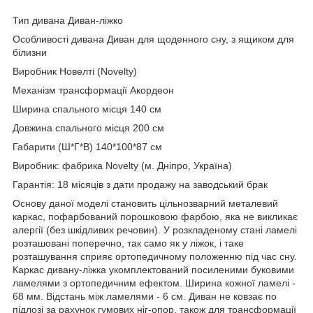
Тип дивана Диван-ліжко
Особливості дивана Диван для щоденного сну, з ящиком для
білизни
Виробник Новелті (Novelty)
Механізм трансформації Акордеон
Ширина спального місця 140 см
Довжина спального місця 200 см
Габарити (Ш*Г*В) 140*100*87 см
Виробник: фабрика Novelty (м. Дніпро, Україна)
Гарантія: 18 місяців з дати продажу на заводський брак
Основу даної моделі становить цільнозварний металевий
каркас, пофарбований порошковою фарбою, яка не викликає
алергії (без шкідливих речовин). У розкладеному стані ламелі
розташовані поперечно, так само як у ліжок, і таке
розташування сприяє ортопедичному положенню під час сну.
Каркас дивану-ліжка укомплектований посиленими буковими
ламелями з ортопедичним ефектом. Ширина кожної ламелі -
68 мм. Відстань між ламелями - 6 см. Диван не ковзає по
підлозі за рахунок гумових ніг-опор, також для трансформації