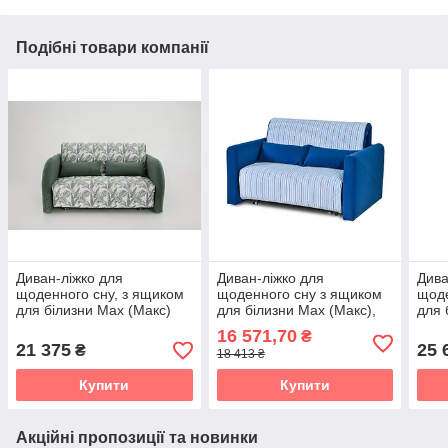
Подібні товари компанії
Диван-ліжко для
Диван-ліжко для
Дива
щоденного сну, з ящиком
щоденного сну з ящиком
щоде
для білизни Max (Макс)
для білизни Max (Макс),
для 
Novelty, спальне місце 1,2
спальне місце 1,4
Nove
16 571,70
₴
21 375
25 
₴
18 413 ₴
Купити
Купити
Акційні пропозиції та новинки