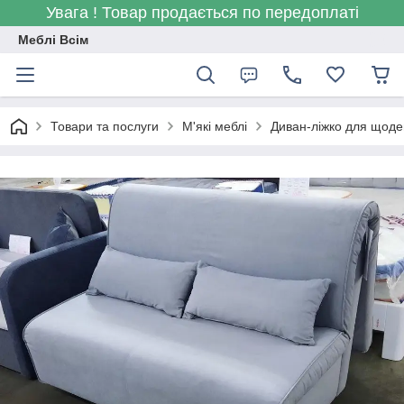
Увага ! Товар продається по передоплаті
Меблі Всім
Товари та послуги
М'які меблі
Диван-ліжко для щоден