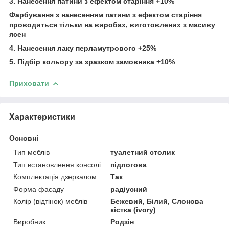
3. Нанесення патини з ефектом старіння +10%
Фарбування з нанесенням патини з ефектом старіння
проводиться тільки на виробах, виготовлених з масиву
ясен
4. Нанесення лаку перламутрового +25%
5. Підбір кольору за зразком замовника +10%
Приховати
Характеристики
Основні
Тип меблів
туалетний столик
Тип встановлення консолі
підлогова
Комплектація дзеркалом
Так
Форма фасаду
радіусний
Колір (відтінок) меблів
Бежевий, Білий, Слонова
кістка (ivory)
Виробник
Родзін