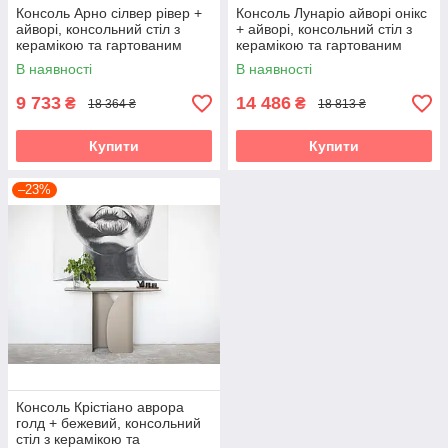
Консоль Арно сілвер рівер +
Консоль Лунаріо айворі онікс
айворі, консольний стіл з
+ айворі, консольний стіл з
керамікою та гартованим
керамікою та гартованим
склом для передпокою Vetro
склом для передпокою Vetro
В наявності
В наявності
9 733
14 486
₴
₴
18 364 ₴
18 813 ₴
Купити
Купити
–23%
Консоль Крістіано аврора
голд + бежевий, консольний
стіл з керамікою та