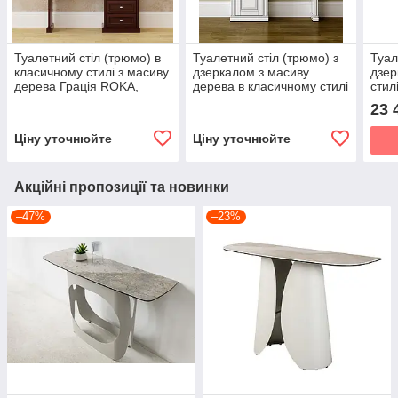
Туалетний стіл (трюмо) в
Туалетний стіл (трюмо) з
Туал
класичному стилі з масиву
дзеркалом з масиву
дзер
дерева Грація ROKA,
дерева в класичному стилі
стил
колір на вибір
Неаполь Roka , колір
слон
23 
білий
Ціну уточнюйте
Ціну уточнюйте
Акційні пропозиції та новинки
–47%
–23%