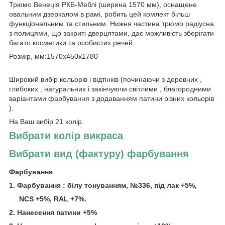
Трюмо Венеція РКБ-Меблі (ширина 1570 мм), оснащене
овальним дзеркалом в рамі, робить цей комлект більш
функціональним та стильним. Нижня частина трюмо радіусна
з полицями, що закриті дверцятами, дає можливість зберігати
багато косметики та особистих речей.
Розмір, мм:1570х450х1780
Широкий вибір кольорів і відтінків (починаючи з деревних ,
глибоких , натуральних і закінчуючи світлими , благородними
варіантами фарбування з додаванням патини різних кольорів
).
На Ваш вибір 21 колір.
Вибрати колір викраса
Вибрати вид (фактуру) фарбування
Фарбування
1. Фарбування : білу тонуванням, №336, під лак +5%,
NCS
+5%,
RAL +7%.
2. Нанесення патини +5%