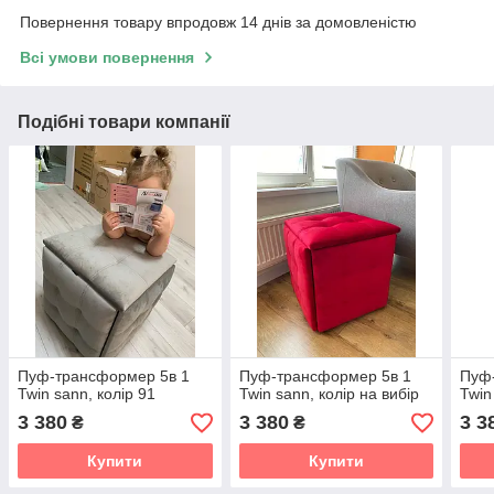
Повернення товару впродовж 14 днів за домовленістю
Всі умови повернення
Подібні товари компанії
Пуф-трансформер 5в 1
Пуф-трансформер 5в 1
Пуф
Twin sann, колір 91
Twin sann, колір на вибір
Twin
3 380
3 380
3 3
₴
₴
Купити
Купити