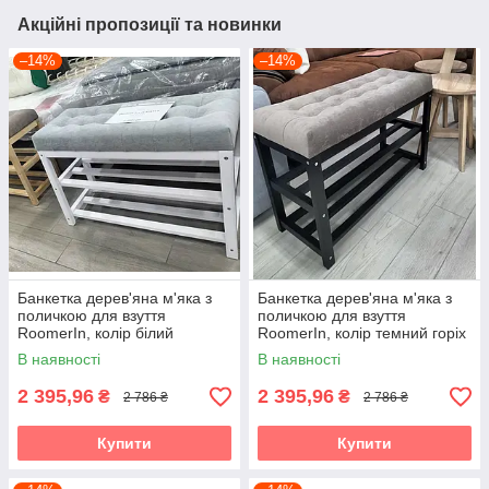
Акційні пропозиції та новинки
–14%
–14%
Банкетка дерев'яна м'яка з
Банкетка дерев'яна м'яка з
поличкою для взуття
поличкою для взуття
RoomerIn, колір білий
RoomerIn, колір темний горіх
В наявності
В наявності
2 395,96
2 395,96
₴
₴
2 786 ₴
2 786 ₴
Купити
Купити