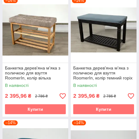
–14%
–14%
Банкетка дерев'яна м'яка з
Банкетка дерев'яна м'яка з
поличкою для взуття
поличкою для взуття
RoomerIn, колір вільха
RoomerIn, колір темний горіх
В наявності
В наявності
2 395,96
2 395,96
₴
₴
2 786 ₴
2 786 ₴
Купити
Купити
–14%
–14%