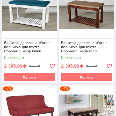
Банкетка дерев'яна м'яка з
Банкетка дерев'яна м'яка з
поличкою для взуття
поличкою для взуття
RoomerIn, колір білий
RoomerIn, колір горіх
В наявності
В наявності
2 395,96
2 395,96
₴
₴
2 786 ₴
2 786 ₴
Купити
Купити
–5%
–4%