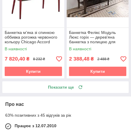
Банкетка м'яка зі спинкою
Банкетка Фелікс Модуль
оббивка рогожка червоного
Люкс горіх — дерев'яна
кольору Chicago Accord
банкетка з полицею для
взуття
В наявності
В наявності
7 820,40
2 388,48
₴
₴
8 232 ₴
2 488 ₴
Купити
Купити
Показати ще
Про нас
63% позитивних з 45 відгуків за рік
Працює з 12.07.2010