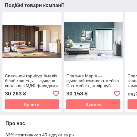
Подібні товари компанії
Спальний гарнітур Амелія
Спальня Марія —
Спал
білий глянець — сучасна
сучасний комплект меблів
глян
спальня з МДФ фасадами
Світ меблів , колір дуб
комп
та повним комплектом
катанія чорний / біле
спал
30 263
30 158
₴
₴
від
меблів Світ меблів
золото
Купити
Купити
Про нас
63% позитивних з 45 відгуків за рік