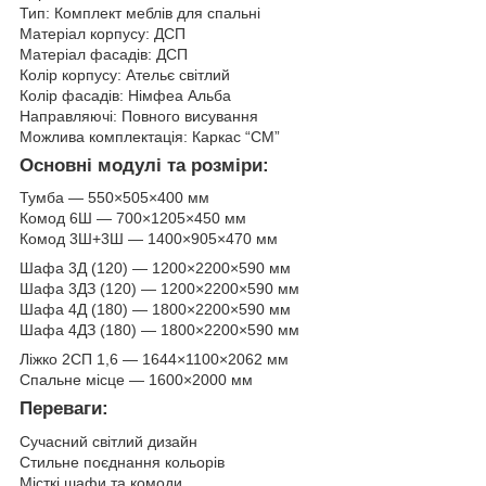
Тип: Комплект меблів для спальні
Матеріал корпусу: ДСП
Матеріал фасадів: ДСП
Колір корпусу: Ательє світлий
Колір фасадів: Німфеа Альба
Направляючі: Повного висування
Можлива комплектація: Каркас “СМ”
Основні модулі та розміри:
Тумба — 550×505×400 мм
Комод 6Ш — 700×1205×450 мм
Комод 3Ш+3Ш — 1400×905×470 мм
Шафа 3Д (120) — 1200×2200×590 мм
Шафа 3ДЗ (120) — 1200×2200×590 мм
Шафа 4Д (180) — 1800×2200×590 мм
Шафа 4ДЗ (180) — 1800×2200×590 мм
Ліжко 2СП 1,6 — 1644×1100×2062 мм
Спальне місце — 1600×2000 мм
Переваги:
Сучасний світлий дизайн
Стильне поєднання кольорів
Місткі шафи та комоди