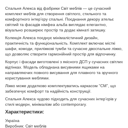
Спальня Алекса від фабрики Світ меблів — це сучасний
комплект меблів для створення світлого, стильного та
комфортного інтер’єру спальні. Поєднання декору ательє
світлий та фасадів німфеа альба виглядає елегантно,
візуально розширює простір та додає кімнаті затишку.
Колекція Алекса поєднує мінімалістичний дизайн,
практичність та функціональність. Комплект включає місткі
шафи, комоди, приліжкові тумби та сучасне двоспальне ліжко,
що дозволяє створити гармонійний простір для відпочинку.
Корпус і фасади виготовлені з якісного ДСП у сучасних світлих
відтінках. Модель обладнана висувними ящиками на
направляючих повного висування для плавного та зручного
користування меблями.
Ліжко може додатково комплектуватись каркасом “СМ”, що
забезпечує комфорт та надійність конструкції.
Спальня Алекса чудово підходить для сучасних інтер’єрів у
стилі модерн, мінімалізм або contemporary.
Характеристики:
Україна
Виробник: Світ меблів