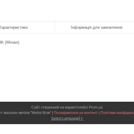
Характеристики
Інформація для замовлення
BK (Мілан)
Сайт створений на маркетплейсі
Prom.ua
Інтернет-магазин меблів "Меблі Всім" |
Поскаржитися на контент
|
Політика конфіденц
Select Language
▼