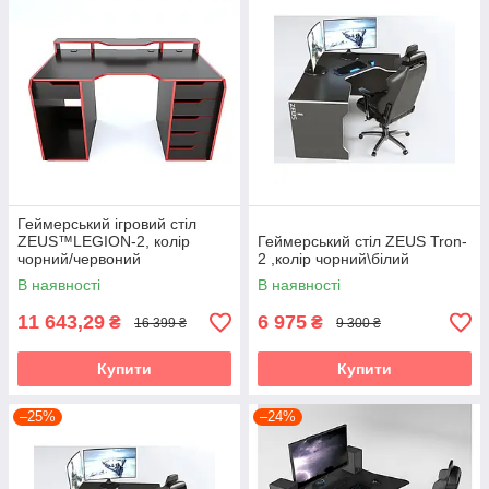
Геймерський ігровий стіл
ZEUS™LEGION-2, колір
Геймерський стіл ZEUS Tron-
чорний/червоний
2 ,колір чорний\білий
В наявності
В наявності
11 643,29
6 975
₴
₴
16 399 ₴
9 300 ₴
Купити
Купити
–25%
–24%