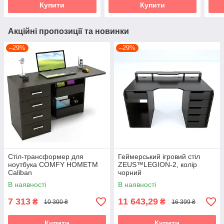
Купити
Купити
Акційні пропозиції та новинки
–29%
–29%
Стіл-трансформер для
Геймерський ігровий стіл
ноутбука COMFY HOMETM
ZEUS™LEGION-2, колір
Caliban
чорний
В наявності
В наявності
7 313
11 643,29
₴
₴
10 300 ₴
16 399 ₴
Купити
Купити