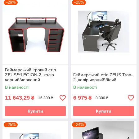
–29%
–25%
Геймерський ігровий стіл
ZEUS™LEGION-2, колір
Геймерський стіл ZEUS Tron-
чорний/червоний
2 ,колір чорний\білий
В наявності
В наявності
11 643,29
6 975
₴
₴
16 399 ₴
9 300 ₴
Купити
Купити
–25%
–24%