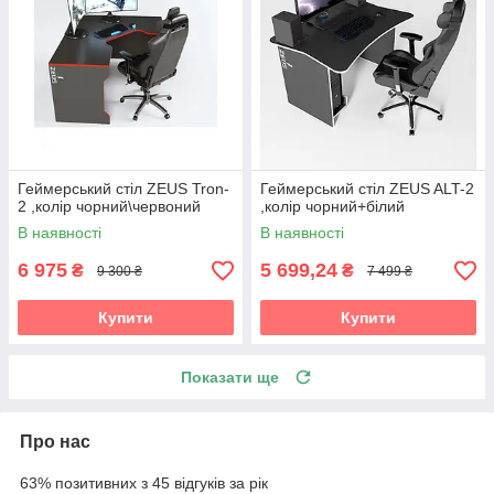
Геймерський стіл ZEUS Tron-
Геймерський стіл ZEUS ALT-2
2 ,колір чорний\червоний
,колір чорний+білий
В наявності
В наявності
6 975
5 699,24
₴
₴
9 300 ₴
7 499 ₴
Купити
Купити
Показати ще
Про нас
63% позитивних з 45 відгуків за рік