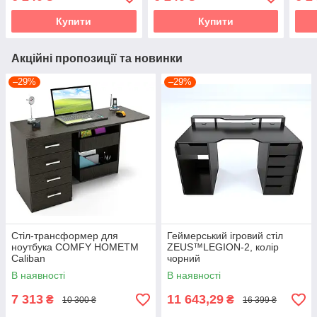
Купити
Купити
Акційні пропозиції та новинки
–29%
–29%
Стіл-трансформер для
Геймерський ігровий стіл
ноутбука COMFY HOMETM
ZEUS™LEGION-2, колір
Caliban
чорний
В наявності
В наявності
7 313
11 643,29
₴
₴
10 300 ₴
16 399 ₴