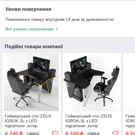
Умови повернення
Повернення товару впродовж 14 днів за домовленістю
Всі умови повернення
Подібні товари компанії
Геймерський стіл ZEUS
Геймерський стіл ZEUS
Гейм
IGROK-3L з LED
IGROK-3L з LED
IGRO
підсвіткою ,колір
підсвіткою ,колір
підс
чорний+жовтий
чорний+чорний
чорн
6 240
6 240
6 2
₴
₴
7 800 ₴
7 800 ₴