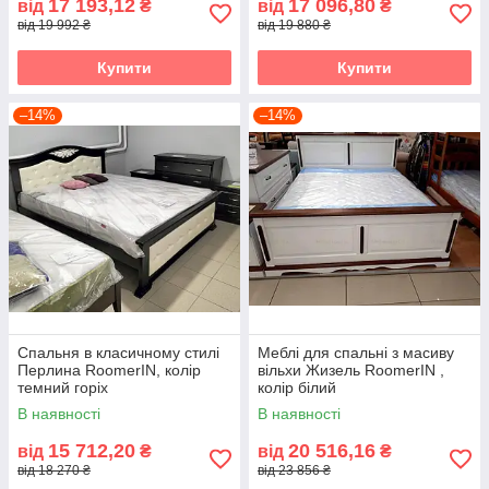
17 193,12
17 096,80
від
₴
від
₴
від 19 992 ₴
від 19 880 ₴
Купити
Купити
–14%
–14%
Спальня в класичному стилі
Меблі для спальні з масиву
Перлина RoomerIN, колір
вільхи Жизель RoomerIN ,
темний горіх
колір білий
В наявності
В наявності
15 712,20
20 516,16
від
₴
від
₴
від 18 270 ₴
від 23 856 ₴