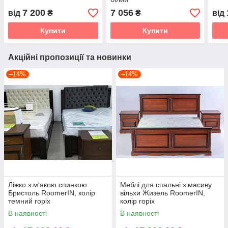
7 200
7 056
від
₴
₴
від
Купити
Купити
Акційні пропозиції та новинки
–14%
–14%
Ліжко з м'якою спинкою
Меблі для спальні з масиву
Бристоль RoomerIN, колір
вільхи Жизель RoomerIN,
темний горіх
колір горіх
В наявності
В наявності