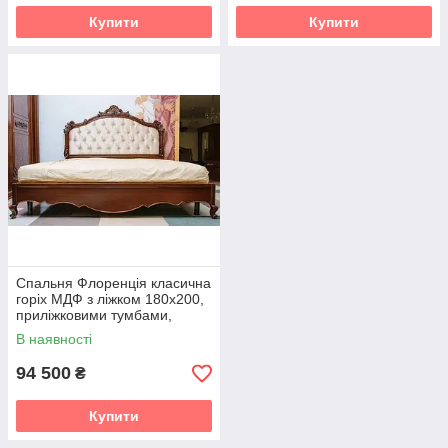
Купити
Купити
Спальня Флоренція класична
горіх МДФ з ліжком 180х200,
приліжковими тумбами,
туалетним столиком,
В наявності
дзеркалом і пуфом
94 500
₴
Купити