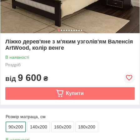
Ліжко дерев'яне з м'яким узголів'ям Валенсія
ArtWood, колір венге
В наявності
Роздріб
9 600
від
₴
Купити
Розмір матраца, см
90х200
140х200
160х200
180х200
В наявності