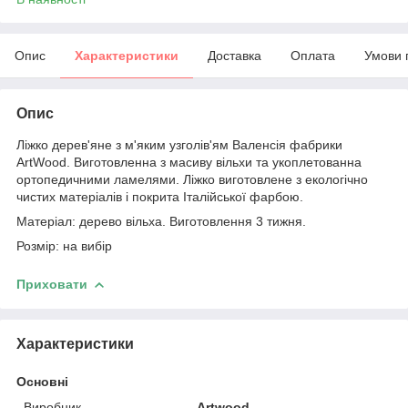
Опис
Характеристики
Доставка
Оплата
Умови 
Опис
Ліжко дерев'яне з м'яким узголів'ям Валенсія фабрики
ArtWood. Виготовленна з масиву вільхи та укоплетованна
ортопедичними ламелями. Ліжко виготовлене з екологічно
чистих матеріалів і покрита Італійської фарбою.
Матеріал: дерево вільха. Виготовлення 3 тижня.
Розмір: на вибір
Приховати
Характеристики
Основні
Виробник
Artwood