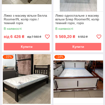
Ліжко з масиву вільхи Белла
Ліжко односпальне з масиву
RoomerIN, колір горіх /
вільхи Блер RoomerIN, колір
темний горіх
темний горіх, горіх
В наявності
В наявності
6 426
5 569,20
від
₴
₴
від 7 560 ₴
6 552 ₴
Купити
Купити
–15%
–14%