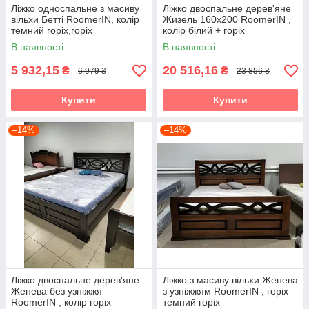
Ліжко односпальне з масиву
Ліжко двоспальне дерев'яне
вільхи Бетті RoomerIN, колір
Жизель 160х200 RoomerIN ,
темний горіх,горіх
колір білий + горіх
В наявності
В наявності
5 932,15
20 516,16
₴
₴
6 979 ₴
23 856 ₴
Купити
Купити
–14%
–14%
Ліжко двоспальне дерев'яне
Ліжко з масиву вільхи Женева
Женева без узніжжя
з узніжжям RoomerIN , горіх
RoomerIN , колір горіх
темний горіх