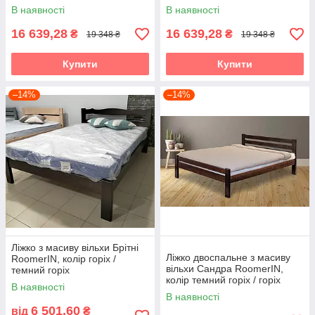
темний горіх
В наявності
В наявності
16 639,28
16 639,28
₴
₴
19 348 ₴
19 348 ₴
Купити
Купити
–14%
–14%
Ліжко з масиву вільхи Брітні
Ліжко двоспальне з масиву
RoomerIN, колір горіх /
вільхи Сандра RoomerIN,
темний горіх
колір темний горіх / горіх
В наявності
В наявності
6 501,60
від
₴