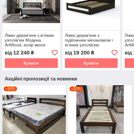
Ліжко дерев'яне з м'яким
Ліжко дерев'яне з
Ліжк
узголів'ям Модена
підйомним механізмом і
узго
ArtWood, колір венге
м'яким узголів'ям
ArtW
Валенсія ArtWood, колір
12 240
19 200
від
₴
від
₴
від
венге
Купити
Купити
Акційні пропозиції та новинки
–15%
–15%