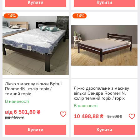
Купити
Купити
–14%
–14%
Ліжко з масиву вільхи Брітні
Ліжко двоспальне з масиву
RoomerIN, колір горіх /
вільхи Сандра RoomerIN,
темний горіх
колір темний горіх / горіх
В наявності
В наявності
6 501,60
від
₴
10 498,88
₴
12 208 ₴
від 7 560 ₴
Купити
Купити