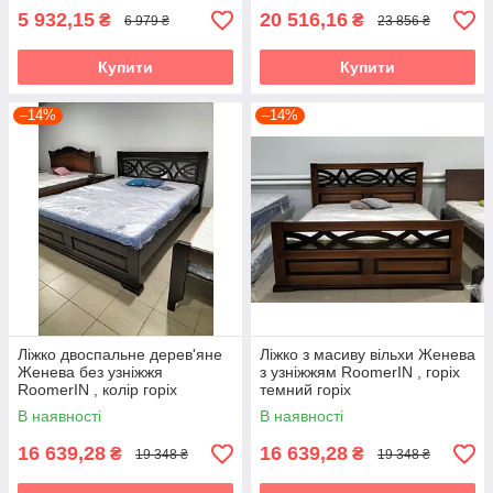
5 932,15
20 516,16
₴
₴
6 979 ₴
23 856 ₴
Купити
Купити
–14%
–14%
Ліжко двоспальне дерев'яне
Ліжко з масиву вільхи Женева
Женева без узніжжя
з узніжжям RoomerIN , горіх
RoomerIN , колір горіх
темний горіх
темний горіх
В наявності
В наявності
16 639,28
16 639,28
₴
₴
19 348 ₴
19 348 ₴