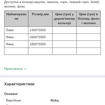
Доступна в кольорі:каштан, махонь, горіх, темний горіх, білий,
молоко, фокс.
Найменуван
Розмір,мм
Ціна (грн) у
Ціна (грн) в
ня
дерев'яному
білому, фокс
кольорі
і молоко
Ліжко
1400*2000
Ліжко
1600*2000
Ліжко
1800*2000
Приховати
Характеристики
Основні
Виробник
Roka