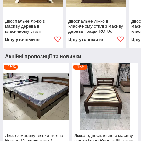
Двоспальне ліжко з
Двоспальне ліжко в
Двос
масиву дерева в
класичному стилі з масиву
маси
класичному стилі
дерева Грація ROKA,
клас
Франческа ROKA, колір
колір каштан
Фран
Ціну уточнюйте
Ціну уточнюйте
Цін
темний горіх
каш
Акційні пропозиції та новинки
–15%
–15%
Ліжко з масиву вільхи Белла
Ліжко односпальне з масиву
RoomerIN, колір горіх /
вільхи Блер RoomerIN, колір