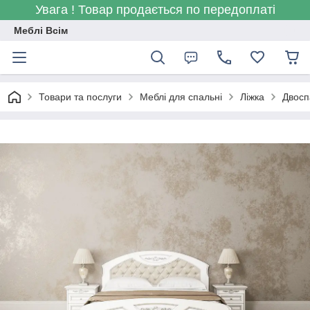
Увага ! Товар продається по передоплаті
Меблі Всім
Товари та послуги
Меблі для спальні
Ліжка
Двосп