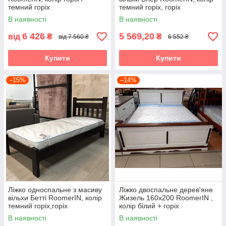
темний горіх
темний горіх, горіх
В наявності
В наявності
6 426
5 569,20
від
₴
₴
від 7 560 ₴
6 552 ₴
Купити
Купити
–15%
–14%
Ліжко односпальне з масиву
Ліжко двоспальне дерев'яне
вільхи Бетті RoomerIN, колір
Жизель 160х200 RoomerIN ,
темний горіх,горіх
колір білий + горіх
В наявності
В наявності