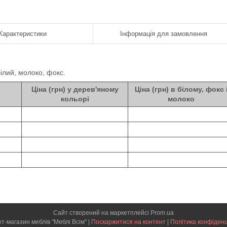
Характеристики
Інформація для замовлення
білий, молоко, фокс.
Ціна (грн) у дерев'яному
Ціна (грн) в білому, фокс 
кольорі
молоко
Сайт створений на маркетплейсі
Prom.ua
Інтернет-магазин меблів "Меблі Всім" |
Поскаржитися на контент
|
Політика конфіденц