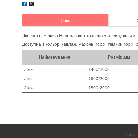
Опис
Двоспальне ліжко Неаполь виготовлена з масиву вільхи.
Доступна в кольорі:каштан, махонь, горіх, темний горіх, 
Найменування
Розмір,мм
Ліжко
1400*2000
Ліжко
1600*2000
Ліжко
1800*2000