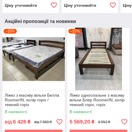
Франческа ROKA, колір
Roka , колір фокс
Roka
Ціну уточнюйте
Ціну уточнюйте
Цін
темний горіх
Акційні пропозиції та новинки
–15%
–15%
Ліжко з масиву вільхи Белла
Ліжко односпальне з масиву
RoomerIN, колір горіх /
вільхи Блер RoomerIN, колір
темний горіх
темний горіх, горіх
В наявності
В наявності
6 426
5 569,20
від
₴
₴
від 7 560 ₴
6 552 ₴