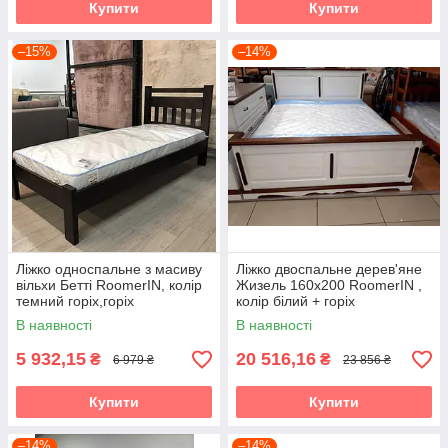
Купити
Купити
–15%
–14%
Ліжко односпальне з масиву
Ліжко двоспальне дерев'яне
вільхи Бетті RoomerIN, колір
Жизель 160х200 RoomerIN ,
темний горіх,горіх
колір білий + горіх
В наявності
В наявності
5 932,15
20 516,16
₴
₴
6 979 ₴
23 856 ₴
Купити
Купити
–14%
–14%