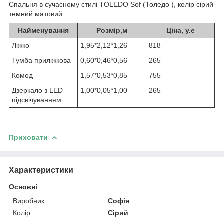
Спальня в сучасному стилі TOLEDO Sof (Толедо ), колір сірий
темний матовий
Найменування
Розмір,м
Ціна, у.е
Ліжко
1,95*2,12*1,26
818
Тумба приліжкова
0,60*0,46*0,56
265
Комод
1,57*0,53*0,85
755
Дзеркало з LED
1,00*0,05*1,00
265
підсвічуванням
Приховати
Характеристики
Основні
Виробник
Софія
Колір
Сірий