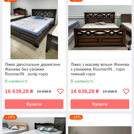
Ліжко двоспальне дерев'яне
Ліжко з масиву вільхи Женева
Женева без узніжжя
з узніжжям RoomerIN , горіх
RoomerIN , колір горіх
темний горіх
темний горіх
В наявності
В наявності
16 639,28
16 639,28
₴
₴
19 348 ₴
19 348 ₴
Купити
Купити
–14%
–14%