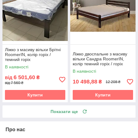
Ліжко з масиву вільхи Брітні
Ліжко двоспальне з масиву
RoomerIN, колір горіх /
вільхи Сандра RoomerIN,
темний горіх
колір темний горіх / горіх
В наявності
В наявності
6 501,60
від
₴
10 498,88
₴
12 208 ₴
від 7 560 ₴
Купити
Купити
Показати ще
Про нас