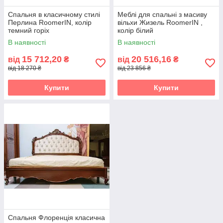
Спальня в класичному стилі
Меблі для спальні з масиву
Перлина RoomerIN, колір
вільхи Жизель RoomerIN ,
темний горіх
колір білий
В наявності
В наявності
15 712,20
20 516,16
від
₴
від
₴
від 18 270 ₴
від 23 856 ₴
Купити
Купити
Спальня Флоренція класична