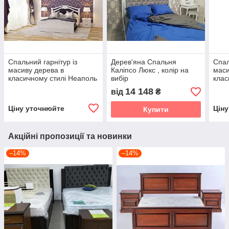
Спальний гарнітур із
Дерев'яна Спальня
Спал
масиву дерева в
Каліпсо Люкс , колір на
маси
класичному стилі Неаполь
вибір
клас
Roka, колір на вибір
ROKA
14 148
від
₴
Ціну уточнюйте
Цін
Купити
Акційні пропозиції та новинки
–14%
–14%