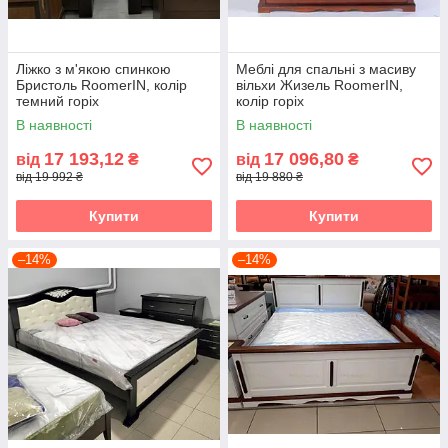
Ліжко з м'якою спинкою
Меблі для спальні з масиву
Бристоль RoomerIN, колір
вільхи Жизель RoomerIN,
темний горіх
колір горіх
В наявності
В наявності
17 193,12
17 096,80
від
₴
від
₴
від 19 992 ₴
від 19 880 ₴
Купити
Купити
–14%
–14%