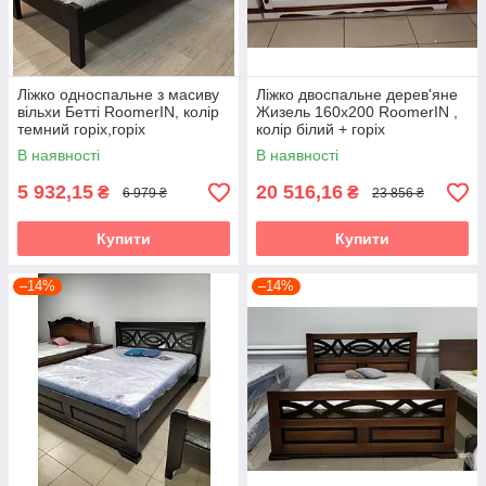
Ліжко односпальне з масиву
Ліжко двоспальне дерев'яне
вільхи Бетті RoomerIN, колір
Жизель 160х200 RoomerIN ,
темний горіх,горіх
колір білий + горіх
В наявності
В наявності
5 932,15
20 516,16
₴
₴
6 979 ₴
23 856 ₴
Купити
Купити
–14%
–14%