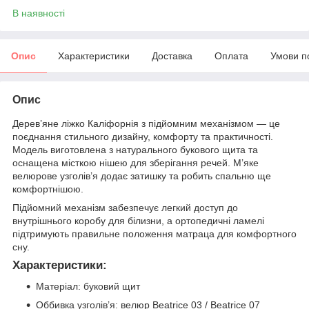
В наявності
Опис
Характеристики
Доставка
Оплата
Умови п
Опис
Дерев’яне ліжко Каліфорнія з підйомним механізмом — це
поєднання стильного дизайну, комфорту та практичності.
Модель виготовлена з натурального букового щита та
оснащена місткою нішею для зберігання речей. М’яке
велюрове узголів’я додає затишку та робить спальню ще
комфортнішою.
Підйомний механізм забезпечує легкий доступ до
внутрішнього коробу для білизни, а ортопедичні ламелі
підтримують правильне положення матраца для комфортного
сну.
Характеристики:
Матеріал: буковий щит
Оббивка узголів’я: велюр Beatrice 03 / Beatrice 07