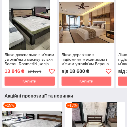
Ліжко двоспальне з м'яким
Ліжко дерев'яне з
Ліжк
узголів'ям з масиву вільхи
підйомним механізмом і
підй
Бостон RoomerIN ,колір
м'яким узголів'ям Верона
м'як
темний горіх
ArtWood. колір білий
ArtW
13 846
18 600
₴
від
₴
від
16 100 ₴
Купити
Купити
Акційні пропозиції та новинки
–15%
–15%