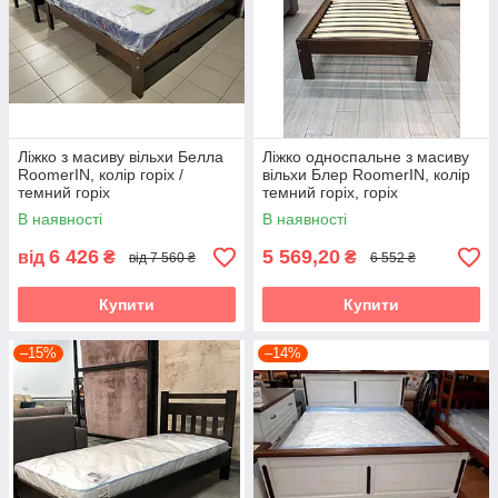
Ліжко з масиву вільхи Белла
Ліжко односпальне з масиву
RoomerIN, колір горіх /
вільхи Блер RoomerIN, колір
темний горіх
темний горіх, горіх
В наявності
В наявності
6 426
5 569,20
від
₴
₴
від 7 560 ₴
6 552 ₴
Купити
Купити
–15%
–14%