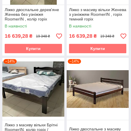
Ліжко двоспальне дерев'яне
Ліжко з масиву вільхи Женева
Женева без узніжжя
з узніжжям RoomerIN , горіх
RoomerIN , колір горіх
темний горіх
темний горіх
В наявності
В наявності
16 639,28
16 639,28
₴
₴
19 348 ₴
19 348 ₴
Купити
Купити
–14%
–14%
Ліжко з масиву вільхи Брітні
Ліжко двоспальне з масиву
RoomerIN, колір горіх /