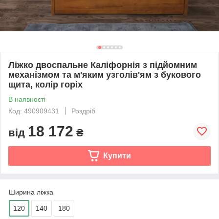
Ліжко двоспальне Каліфорнія з підйомним
механізмом та м'яким узголів'ям з букового
щита, колір горіх
В наявності
Код: 490909431
Роздріб
18 172
від
₴
Купити
Ширина ліжка
120
140
180