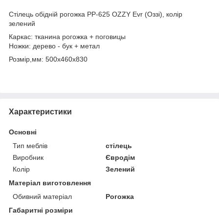
Стілець обідній рогожка PP-625 OZZY Evr (Оззі), колір
зелений
Каркас: тканина рогожка + поговицы
Ножки: дерево - бук + метал
Розмір,мм: 500х460х830
Характеристики
Основні
Тип меблів
стілець
Виробник
Євродім
Колір
Зелений
Матеріал виготовлення
Обивний матеріал
Рогожка
Габаритні розміри