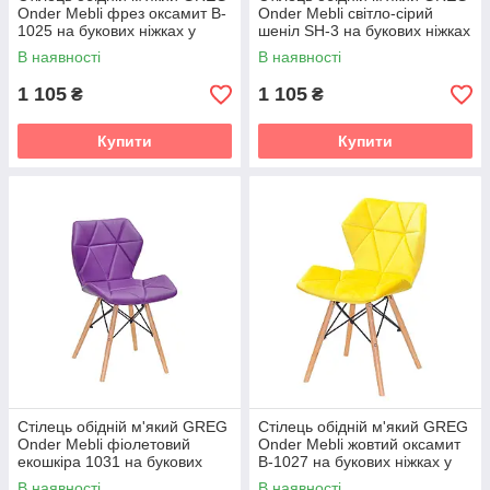
Onder Mebli фрез оксамит B-
Onder Mebli світло-сірий
1025 на букових ніжках у
шеніл SH-3 на букових ніжках
скандинавському стилі
у скандинавському стилі
В наявності
В наявності
1 105
1 105
₴
₴
Купити
Купити
Стілець обідній м'який GREG
Стілець обідній м'який GREG
Onder Mebli фіолетовий
Onder Mebli жовтий оксамит
екошкіра 1031 на букових
B-1027 на букових ніжках у
ніжках у скандинавському
скандинавському стилі
В наявності
В наявності