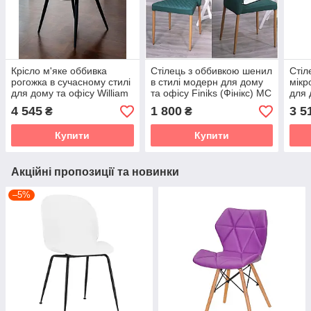
Крісло м'яке оббивка
Стілець з оббивкою шенил
Стіл
рогожка в сучасному стилі
в стилі модерн для дому
мікр
для дому та офісу William
та офісу Finiks (Фінікс) MC
для 
DC - 2260 Evrodim, колір
- 56 Evrodim, колір
Dres
4 545
1 800
3 5
₴
₴
коричневий
зелений
Evro
Купити
Купити
Акційні пропозиції та новинки
–5%