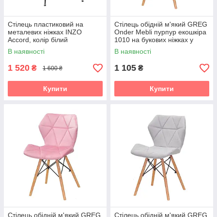
Стілець пластиковий на
Стілець обідній м'який GREG
металевих ніжках INZO
Onder Mebli пурпур екошкіра
Accord, колір білий
1010 на букових ніжках у
скандинавському стилі
В наявності
В наявності
1 520
1 105
₴
₴
1 600 ₴
Купити
Купити
Стілець обідній м'який GREG
Стілець обідній м'який GREG