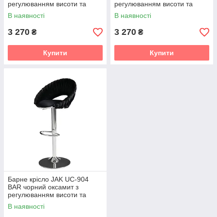
регулюванням висоти та
регулюванням висоти та
підніжкою на хромованій
підніжкою на хромованій
В наявності
В наявності
сріблястій основі
сріблястій основі
3 270
3 270
₴
₴
Купити
Купити
Барне крісло JAK UC-904
BAR чорний оксамит з
регулюванням висоти та
підніжкою на хромованій
В наявності
сріблястій основі