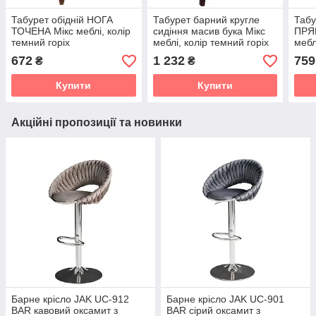
Табурет обідній НОГА
Табурет барний кругле
Табу
ТОЧЕНА Мікс меблі, колір
сидіння масив бука Мікс
ПРЯМ
темний горіх
меблі, колір темний горіх
мебл
672
1 232
759
₴
₴
Купити
Купити
Акційні пропозиції та новинки
Барне крісло JAK UC-912
Барне крісло JAK UC-901
BAR кавовий оксамит з
BAR сірий оксамит з