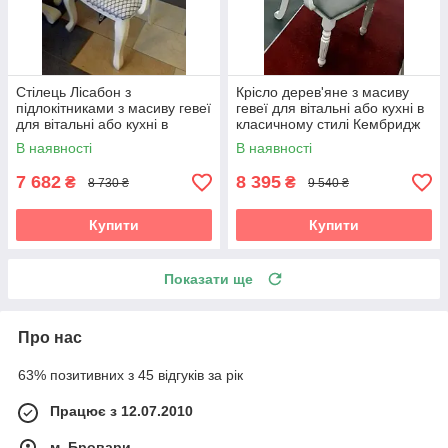
Стілець Лісабон з
Крісло дерев'яне з масиву
підлокітниками з масиву гевеї
гевеї для вітальні або кухні в
для вітальні або кухні в
класичному стилі Кембридж
класичному стилі Sof, колір
Sof,колір білий
В наявності
В наявності
білий
7 682
8 395
₴
₴
8 730 ₴
9 540 ₴
Купити
Купити
Показати ще
Про нас
63% позитивних з 45 відгуків за рік
Працює з 12.07.2010
м. Бровари