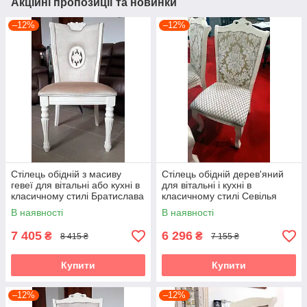
Акційні пропозиції та новинки
–12%
–12%
Стілець обідній з масиву
Стілець обідній дерев'яний
гевеї для вітальні або кухні в
для вітальні і кухні в
класичному стилі Братислава
класичному стилі Севілья
Sof, колір білий
Sof, колір білий
В наявності
В наявності
7 405
6 296
₴
₴
8 415 ₴
7 155 ₴
Купити
Купити
–12%
–12%