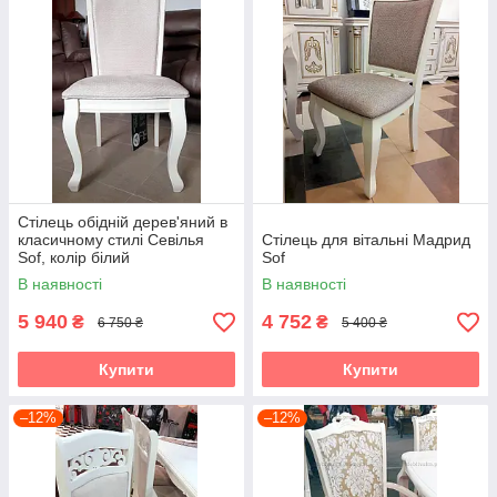
Стілець обідній дерев'яний в
класичному стилі Севілья
Стілець для вітальні Мадрид
Sof, колір білий
Sof
В наявності
В наявності
5 940
4 752
₴
₴
6 750 ₴
5 400 ₴
Купити
Купити
–12%
–12%