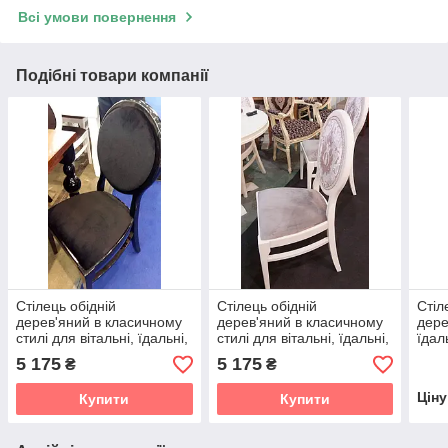
Всі умови повернення
Подібні товари компанії
Стілець обідній
Стілець обідній
Стіл
дерев'яний в класичному
дерев'яний в класичному
дере
стилі для вітальні, їдальні,
стилі для вітальні, їдальні,
їдаль
кухні колір чорний
кухні колір білий
слон
5 175
5 175
₴
₴
Алессандро OLB
Алессандро OLB
Цін
Купити
Купити