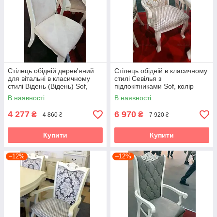
Стілець обідній дерев'яний
Стілець обідній в класичному
для вітальні в класичному
стилі Севілья з
стилі Відень (Відень) Sof,
підлокітниками Sof, колір
колір білий
білий
В наявності
В наявності
4 277
6 970
₴
₴
4 860 ₴
7 920 ₴
Купити
Купити
–12%
–12%