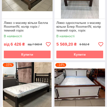
Ліжко з масиву вільхи Белла
Ліжко односпальне з масиву
RoomerIN, колір горіх /
вільхи Блер RoomerIN, колір
темний горіх
темний горіх, горіх
В наявності
В наявності
6 426
5 569,20
від
₴
₴
від 7 560 ₴
6 552 ₴
Купити
Купити
–15%
–14%