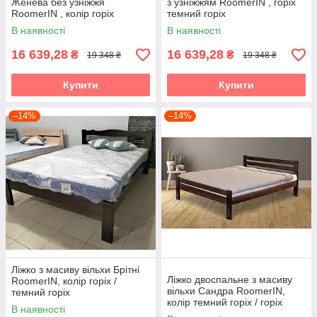
Женева без узніжжя
з узніжжям RoomerIN , горіх
RoomerIN , колір горіх
темний горіх
темний горіх
В наявності
В наявності
16 639,28
16 639,28
₴
₴
19 348 ₴
19 348 ₴
Купити
Купити
–14%
–14%
Ліжко з масиву вільхи Брітні
Ліжко двоспальне з масиву
RoomerIN, колір горіх /
вільхи Сандра RoomerIN,
темний горіх
колір темний горіх / горіх
В наявності