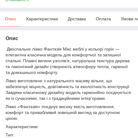
Опис
Характеристики
Доставка
Оплата
Умови п
Опис
Двоспальне ліжко Фантазія Мікс меблі у кольорі горіх —
елегантна класична модель для комфортної та затишної
спальні. Плавні вигини узголів’я, натуральна текстура дерева
та лаконічний дизайн створюють атмосферу тепла, гармонії
та домашнього комфорту.
Ліжко виготовлене з натурального масиву вільхи, що
забезпечує міцність, довговічність та екологічність конструкції.
Завдяки класичному дизайну модель гармонійно поєднується
як із сучасними, так і з традиційними інтер’єрами.
Ліжко «Фантазія» поєднує високу якість виготовлення,
комфорт та привабливий зовнішній вигляд за доступною
ціною.
Характеристики:
Тип: