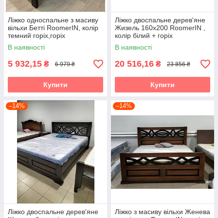
Ліжко односпальне з масиву
Ліжко двоспальне дерев'яне
вільхи Бетті RoomerIN, колір
Жизель 160х200 RoomerIN ,
темний горіх,горіх
колір білий + горіх
В наявності
В наявності
5 932,15
20 516,16
₴
₴
6 979 ₴
23 856 ₴
Купити
Купити
–14%
–14%
Ліжко двоспальне дерев'яне
Ліжко з масиву вільхи Женева