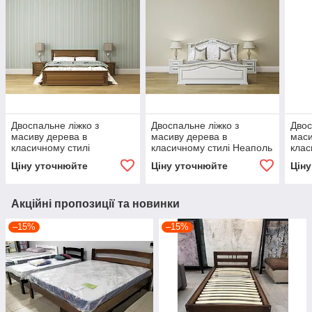
Двоспальне ліжко з
Двоспальне ліжко з
Двос
масиву дерева в
масиву дерева в
маси
класичному стилі
класичному стилі Неаполь
клас
Франческа ROKA, колір
Roka , колір фокс
Roka
Ціну уточнюйте
Ціну уточнюйте
Цін
темний горіх
Акційні пропозиції та новинки
–15%
–15%