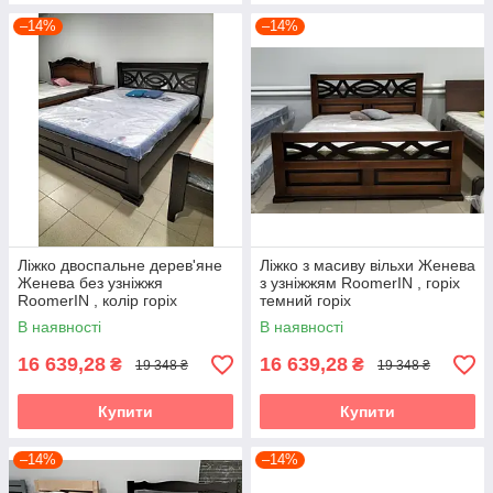
–14%
–14%
Ліжко двоспальне дерев'яне
Ліжко з масиву вільхи Женева
Женева без узніжжя
з узніжжям RoomerIN , горіх
RoomerIN , колір горіх
темний горіх
темний горіх
В наявності
В наявності
16 639,28
16 639,28
₴
₴
19 348 ₴
19 348 ₴
Купити
Купити
–14%
–14%