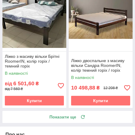
Ліжко з масиву вільхи Брітні
Ліжко двоспальне з масиву
RoomerIN, колір горіх /
вільхи Сандра RoomerIN,
темний горіх
колір темний горіх / горіх
В наявності
В наявності
6 501,60
від
₴
10 498,88
₴
12 208 ₴
від 7 560 ₴
Купити
Купити
Показати ще
Про нас