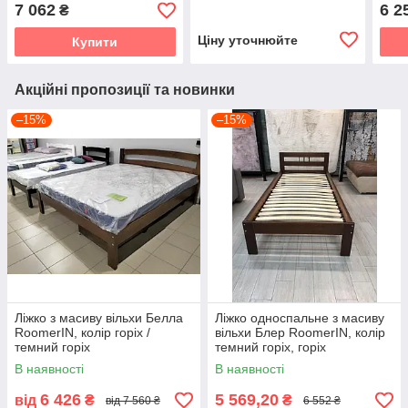
горіх
колір на вибір
бук 
7 062
6 2
₴
віск
Ціну уточнюйте
Купити
Акційні пропозиції та новинки
–15%
–15%
Ліжко з масиву вільхи Белла
Ліжко односпальне з масиву
RoomerIN, колір горіх /
вільхи Блер RoomerIN, колір
темний горіх
темний горіх, горіх
В наявності
В наявності
6 426
5 569,20
від
₴
₴
від 7 560 ₴
6 552 ₴