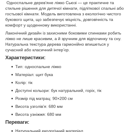
Односпальне дерев’яне ліжко Сьюзі — це практичне та
стильне рішення для дитячої кімнати, підліткової спальні або
гостьової кімнати. Модель виготовлена з екологічно чистого
букового щита, що забезпечує міцність, довговічність та
комфорт у щоденному використанні.
Лаконічний дизайн із захисними боковими спинками робить
ліжко не лише красивим, а й зручним для відпочинку та сну.
Натуральна текстура дерева гармонійно впишеться у
сучасний або класичний інтер’єр.
Характеристики:
Тип: односпальне ліжко
Матеріал: щит бука
Колір: тік
Доступні кольори: бук натуральний, горіх, тік
Розмір під матрац: 90×200 см
Висота узголів’я: 680 мм
Висота узніжжя: 680 мм
Переваги:
Натуральний екологічний матеріал