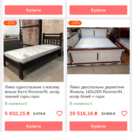
Купити
Купити
–15%
–14%
Ліжко односпальне з масиву
Ліжко двоспальне дерев'яне
вільхи Бетті RoomerIN, колір
Жизель 160х200 RoomerIN ,
темний горіх,горіх
колір білий + горіх
В наявності
В наявності
5 932,15
20 516,16
₴
₴
6 979 ₴
23 856 ₴
Купити
Купити