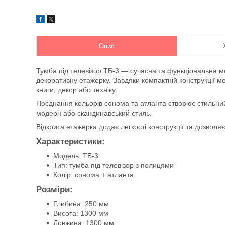
Опис
Тумба під телевізор ТБ-3 — сучасна та функціональна мод
декоративну етажерку. Завдяки компактній конструкції ме
книги, декор або техніку.
Поєднання кольорів сонома та атланта створює стильний 
модерн або скандинавський стиль.
Відкрита етажерка додає легкості конструкції та дозвол
Характеристики:
Модель: ТБ-3
Тип: тумба під телевізор з полицями
Колір: сонома + атланта
Розміри:
Глибина: 250 мм
Висота: 1300 мм
Довжина: 1300 мм