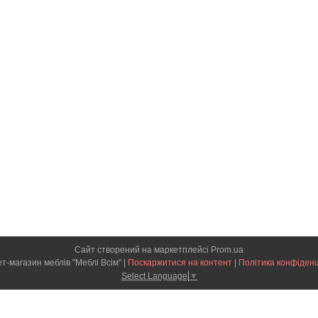
Сайт створений на маркетплейсі
Prom.ua
Інтернет-магазин меблів "Меблі Всім" |
Поскаржитися на контент
|
Політика конфіденц
Select Language
▼