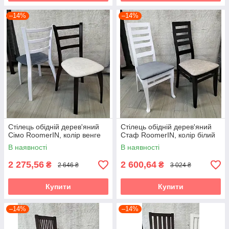
–14%
–14%
Стілець обідній дерев'яний
Стілець обідній дерев'яний
Сімо RoomerIN, колір венге
Стаф RoomerIN, колір білий
В наявності
В наявності
2 275,56
2 600,64
₴
₴
2 646 ₴
3 024 ₴
Купити
Купити
–14%
–14%