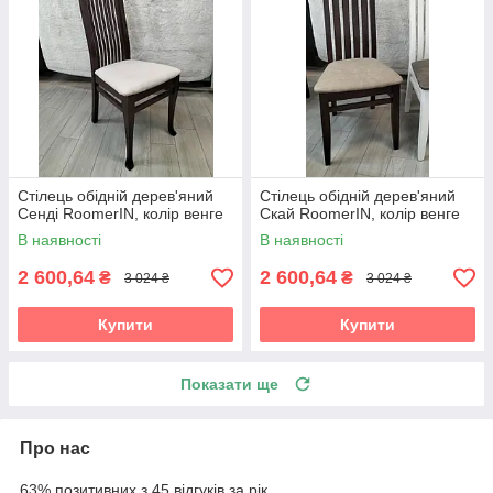
Стілець обідній дерев'яний
Стілець обідній дерев'яний
Сенді RoomerIN, колір венге
Скай RoomerIN, колір венге
В наявності
В наявності
2 600,64
2 600,64
₴
₴
3 024 ₴
3 024 ₴
Купити
Купити
Показати ще
Про нас
63% позитивних з 45 відгуків за рік