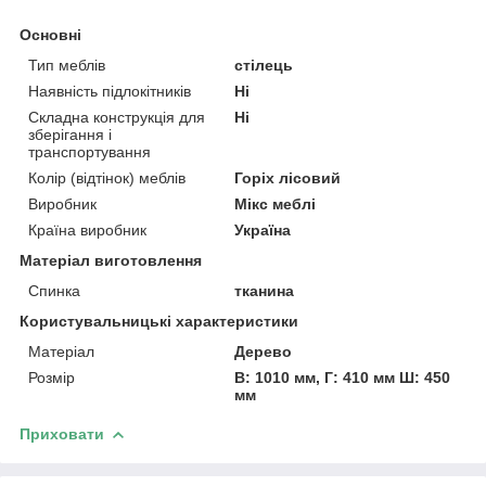
Основні
Тип меблів
стілець
Наявність підлокітників
Ні
Складна конструкція для
Ні
зберігання і
транспортування
Колір (відтінок) меблів
Горіх лісовий
Виробник
Мікс меблі
Країна виробник
Україна
Матеріал виготовлення
Спинка
тканина
Користувальницькі характеристики
Матеріал
Дерево
Розмір
В: 1010 мм, Г: 410 мм Ш: 450
мм
Приховати