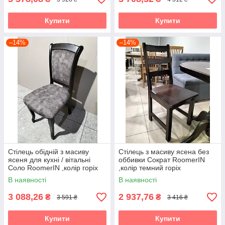
Купити
Купити
–14%
–14%
Стілець обідній з масиву
Стілець з масиву ясена без
ясеня для кухні / вітальні
оббивки Сократ RoomerIN
Соло RoomerIN ,колір горіх
,колір темний горіх
В наявності
В наявності
3 088,26
2 937,76
₴
₴
3 591 ₴
3 416 ₴
Купити
Купити