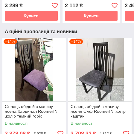
Сицилія Мікс меблі, колір
Чумак Мікс меблі, колір
Анже
3 289
2 112
2 4
₴
₴
горіх
темний горіх тканина
горі
Поло Браун
Купити
Купити
Акційні пропозиції та новинки
–14%
–14%
Стілець обідній з масиву
Стілець обідній з масиву
ясена Кардинал RoomerIN
ясеня Скіф RoomerIN ,колір
,колір темний горіх
каштан
В наявності
В наявності
3 378,08
3 708,32
₴
₴
3 928 ₴
4 312 ₴