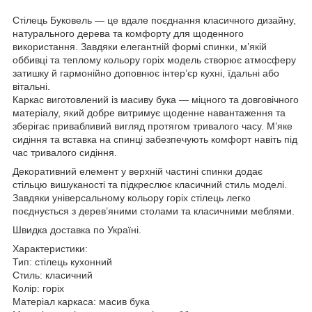
Стілець Буковель — це вдале поєднання класичного дизайну,
натурального дерева та комфорту для щоденного
використання. Завдяки елегантній формі спинки, м’якій
оббивці та теплому кольору горіх модель створює атмосферу
затишку й гармонійно доповнює інтер’єр кухні, їдальні або
вітальні.
Каркас виготовлений із масиву бука — міцного та довговічного
матеріалу, який добре витримує щоденне навантаження та
зберігає привабливий вигляд протягом тривалого часу. М’яке
сидіння та вставка на спинці забезпечують комфорт навіть під
час тривалого сидіння.
Декоративний елемент у верхній частині спинки додає
стільцю вишуканості та підкреслює класичний стиль моделі.
Завдяки універсальному кольору горіх стілець легко
поєднується з дерев’яними столами та класичними меблями.
Швидка доставка по Україні.
Характеристики:
Тип: стілець кухонний
Стиль: класичний
Колір: горіх
Матеріал каркаса: масив бука