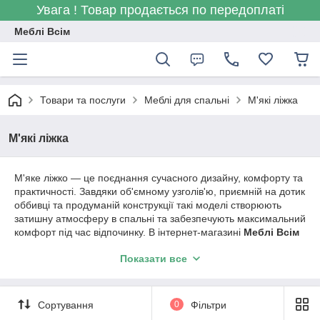
Увага ! Товар продається по передоплаті
Меблі Всім
Товари та послуги
Меблі для спальні
М'які ліжка
М'які ліжка
М'яке ліжко — це поєднання сучасного дизайну, комфорту та
практичності. Завдяки об'ємному узголів'ю, приємній на дотик
оббивці та продуманій конструкції такі моделі створюють
затишну атмосферу в спальні та забезпечують максимальний
комфорт під час відпочинку. В інтернет-магазині
Меблі Всім
представлений широкий вибір м'яких ліжок різних розмірів і
Показати все
стилів: двоспальні, полуторні та односпальні моделі, ліжка з
підйомним механізмом, місткою нішею для білизни та
можливістю вибору кольору й матеріалу оббивки.
Сортування
0
Фільтри