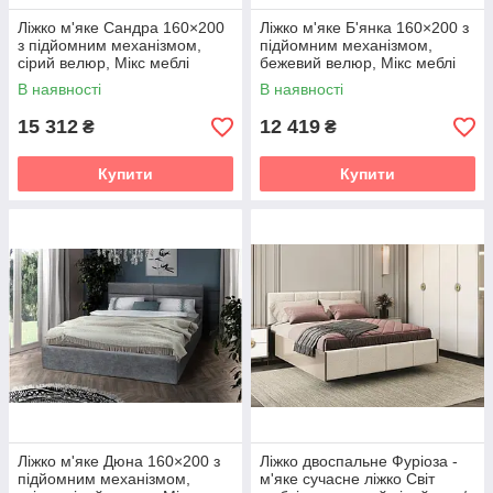
Ліжко м'яке Сандра 160×200
Ліжко м'яке Б'янка 160×200 з
з підйомним механізмом,
підйомним механізмом,
сірий велюр, Мікс меблі
бежевий велюр, Мікс меблі
В наявності
В наявності
15 312
12 419
₴
₴
Купити
Купити
Ліжко м'яке Дюна 160×200 з
Ліжко двоспальне Фуріоза -
підйомним механізмом,
м'яке сучасне ліжко Світ