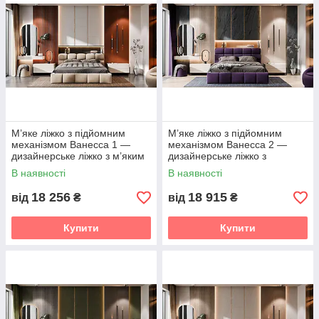
М’яке ліжко з підйомним
М’яке ліжко з підйомним
механізмом Ванесса 1 —
механізмом Ванесса 2 —
дизайнерське ліжко з м’яким
дизайнерське ліжко з
узголів’ям та нішею для
об’ємним узголів’ям та нішею
В наявності
В наявності
білизни Світ меблів
для білизни Світ меблів
18 256
18 915
від
₴
від
₴
Купити
Купити