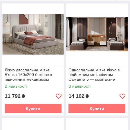
Ліжко двоспальне м’яке
Односпальне м’яке ліжко з
Б’янка 160x200 бежеве з
підйомним механізмом
підйомним механізмом
Саманта 5 — компактне
ліжко з нішею для білизни
В наявності
В наявності
Світ меблів
11 792
14 102
₴
₴
Купити
Купити