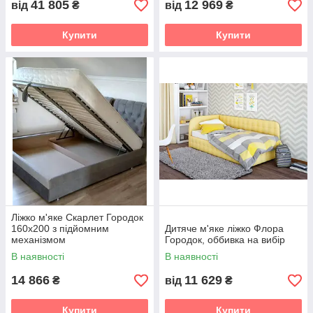
41 805
12 969
від
₴
від
₴
Купити
Купити
Ліжко м'яке Скарлет Городок
160х200 з підйомним
Дитяче м'яке ліжко Флора
механізмом
Городок, оббивка на вибір
В наявності
В наявності
14 866
11 629
₴
від
₴
Купити
Купити