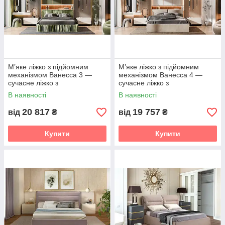
М’яке ліжко з підйомним
М’яке ліжко з підйомним
механізмом Ванесса 3 —
механізмом Ванесса 4 —
сучасне ліжко з
сучасне ліжко з
декоративною оббивкою та
мінімалістичним узголів’ям та
В наявності
В наявності
нішею для білизни Світ
нішею для білизни Світ
меблів
меблів
20 817
19 757
від
₴
від
₴
Купити
Купити