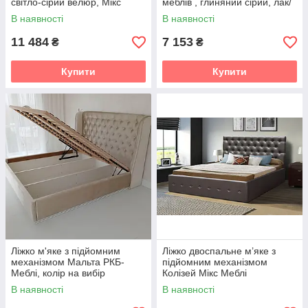
світло-сірий велюр, Мікс
меблів , глиняний сірий, лак/
меблі
білий шовк
В наявності
В наявності
11 484
7 153
₴
₴
Купити
Купити
Ліжко м'яке з підйомним
Ліжко двоспальне м’яке з
механізмом Мальта РКБ-
підйомним механізмом
Меблі, колір на вибір
Колізей Мікс Меблі
В наявності
В наявності