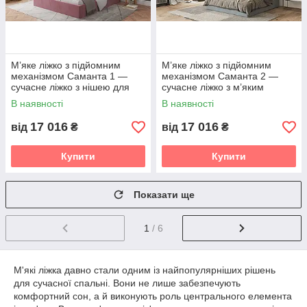
М’яке ліжко з підйомним
М’яке ліжко з підйомним
механізмом Саманта 1 —
механізмом Саманта 2 —
сучасне ліжко з нішею для
сучасне ліжко з м’яким
білизни та вибором тканин
узголів’ям та нішею для
В наявності
В наявності
Світ меблів
білизни Світ меблів
17 016
17 016
від
₴
від
₴
Купити
Купити
Показати ще
1
/ 6
М'які ліжка давно стали одним із найпопулярніших рішень
для сучасної спальні. Вони не лише забезпечують
комфортний сон, а й виконують роль центрального елемента